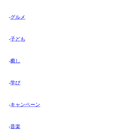
-
グルメ
-
子ども
-
癒し
-
学び
-
キャンペーン
-
音楽