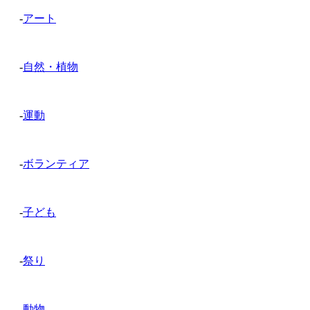
-
アート
-
自然・植物
-
運動
-
ボランティア
-
子ども
-
祭り
-
動物