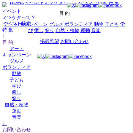
HOME
イベントミツケタって？
イベント検索
特 集
イベント
目 的
ミツケタって？
イベント検索
アート
キャンペーン
グルメ
ボランティア
動物
子ども
学
特 集
び
癒し
祭り
自然・植物
運動
音楽
〉
掲載希望
お問い合わせ
目 的
アート
キャンペーン
グルメ
ボランティア
動物
子ども
学び
癒し
祭り
自然・植物
運動
音楽
〉
お問い合わせ