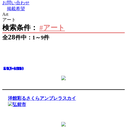
お問い合わせ
掲載希望
Art
アート
検索条件：
#アート
28
全
件中：1～9件
7/1～8/31
7/17～8/30
7/31～8/23
8/1～8/16
8/3～9/29
8/9～8/16
8/8,9
8/8
8/9
洋館彩るさくらアンブレラスカイ
弘前市