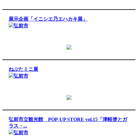
展示企画「イニシエ乃エハカキ展」
弘前市
ねぷたミニ展
弘前市
弘前市立観光館 POP-UP STORE vol.15「津軽塗とガ
ラス・...
弘前市