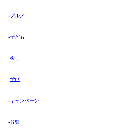
-
グルメ
-
子ども
-
癒し
-
学び
-
キャンペーン
-
音楽