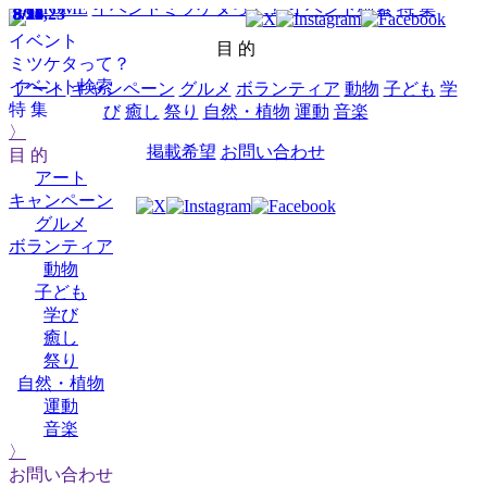
HOME
イベントミツケタって？
イベント検索
特 集
8/9
8/11
8/15
8/16
8/22,23
8/24
8/28
8/30
9/1
イベント
目 的
ミツケタって？
イベント検索
アート
キャンペーン
グルメ
ボランティア
動物
子ども
学
特 集
び
癒し
祭り
自然・植物
運動
音楽
〉
掲載希望
お問い合わせ
目 的
アート
キャンペーン
グルメ
ボランティア
動物
子ども
学び
癒し
祭り
自然・植物
運動
音楽
〉
お問い合わせ