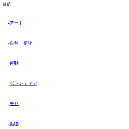
目的
-
アート
-
自然・植物
-
運動
-
ボランティア
-
祭り
-
動物