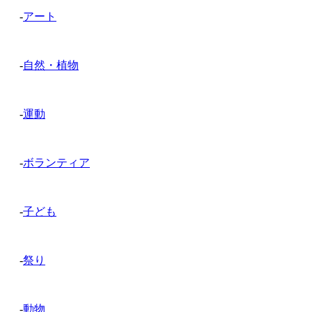
-
アート
-
自然・植物
-
運動
-
ボランティア
-
子ども
-
祭り
-
動物