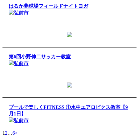
はるか夢球場フィールドナイトヨガ
弘前市
第6回小野伸二サッカー教室
弘前市
プールで楽しくFITNESS ①水中エアロビクス教室【9
月1日】
弘前市
1
2
…
6
>