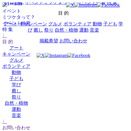
HOME
イベントミツケタって？
イベント検索
特 集
3/1～3/31
イベント
目 的
ミツケタって？
イベント検索
アート
キャンペーン
グルメ
ボランティア
動物
子ども
学
特 集
び
癒し
祭り
自然・植物
運動
音楽
〉
掲載希望
お問い合わせ
目 的
アート
キャンペーン
グルメ
ボランティア
動物
子ども
学び
癒し
祭り
自然・植物
運動
音楽
〉
お問い合わせ