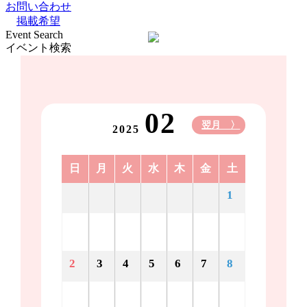
お問い合わせ
掲載希望
Event Search
イベント検索
02
翌月 〉
2025
日
月
火
水
木
金
土
1
2
3
4
5
6
7
8