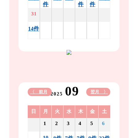
件
件
件
31
14件
09
〈 前月
翌月 〉
2025
日
月
火
水
木
金
土
1
2
3
4
5
6
10