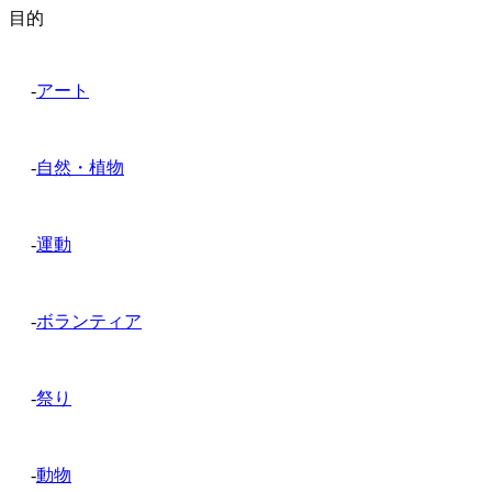
目的
-
アート
-
自然・植物
-
運動
-
ボランティア
-
祭り
-
動物