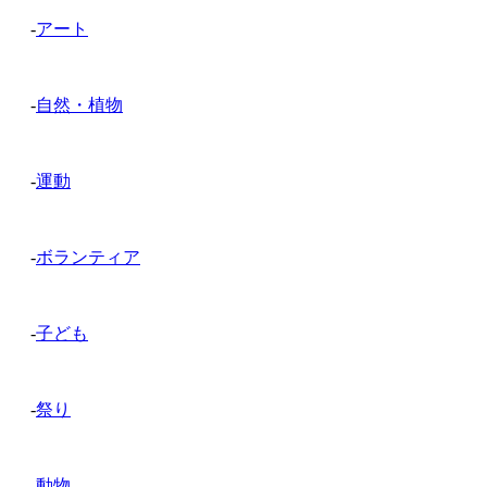
-
アート
-
自然・植物
-
運動
-
ボランティア
-
子ども
-
祭り
-
動物