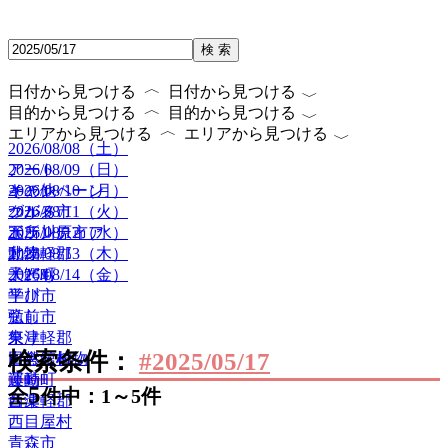
検 索
〈
〈
日付から見つける
日付から見つける
〈
〈
目的から見つける
目的から見つける
〈
〈
エリアから見つける
エリアから見つける
2026/08/08（土）
2026/08/09（日）
アート
2026/08/10（月）
キャンペーン
その他
2026/08/11（火）
グルメ
つがる市
2026/08/12（水）
ボランティア
五所川原市
2026/08/13（木）
動物
北津軽郡
2026/08/14（金）
子ども
大鰐町
学び
平川市
癒し
弘前市
祭り
東津軽郡
検索条件：
#2025/05/17
自然・植物
田舎館村
運動
藤崎町
5
全
件中：1～5件
音楽
西津軽郡
西目屋村
青森市