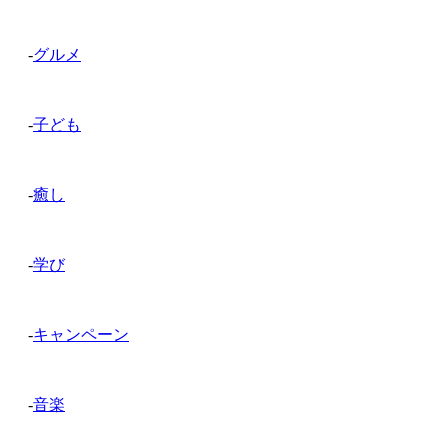
-
グルメ
-
子ども
-
癒し
-
学び
-
キャンペーン
-
音楽