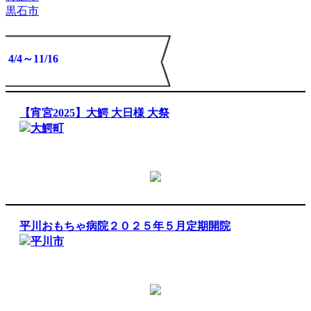
黒石市
5/17
4/29～6/29
4/4～11/16
5/17
5/17
【宵宮2025】大鰐 大日様 大祭
大鰐町
平川おもちゃ病院２０２５年５月定期開院
平川市