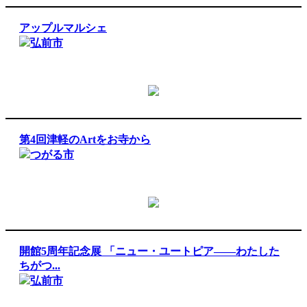
アップルマルシェ
弘前市
第4回津軽のArtをお寺から
つがる市
開館5周年記念展 「ニュー・ユートピア――わたした
ちがつ...
弘前市