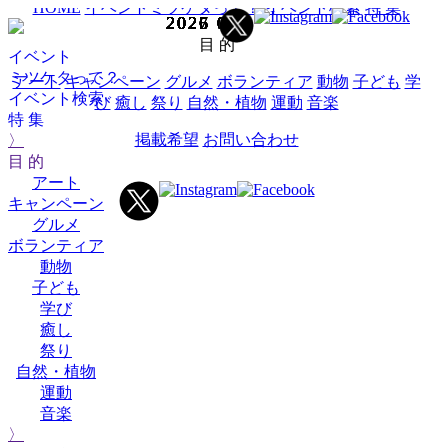
HOME
イベントミツケタって？
イベント検索
特 集
2025
2025
2025
2025
2025
2025
2025
2025
2025
2025
2026
2026
2026
2026
2026
2026
2026
2026
2026
2026
2026
2027
2027
2027
2025
2026
02
03
04
05
06
07
08
09
10
12
01
02
03
04
05
06
07
08
09
10
12
01
02
03
11
11
目 的
イベント
ミツケタって？
アート
キャンペーン
グルメ
ボランティア
動物
子ども
学
イベント検索
び
癒し
祭り
自然・植物
運動
音楽
特 集
掲載希望
お問い合わせ
〉
目 的
アート
キャンペーン
グルメ
ボランティア
動物
子ども
学び
癒し
祭り
自然・植物
運動
音楽
〉