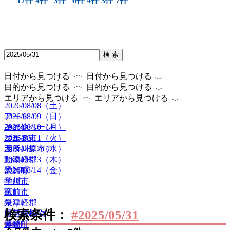
17件
4件
3件
6件
4件
3件
7件
検 索
〈
〈
日付から見つける
日付から見つける
〈
〈
目的から見つける
目的から見つける
〈
〈
エリアから見つける
エリアから見つける
2026/08/08（土）
2026/08/09（日）
アート
2026/08/10（月）
キャンペーン
その他
2026/08/11（火）
グルメ
つがる市
2026/08/12（水）
ボランティア
五所川原市
2026/08/13（木）
動物
北津軽郡
2026/08/14（金）
子ども
大鰐町
学び
平川市
癒し
弘前市
祭り
東津軽郡
検索条件：
#2025/05/31
自然・植物
田舎館村
運動
藤崎町