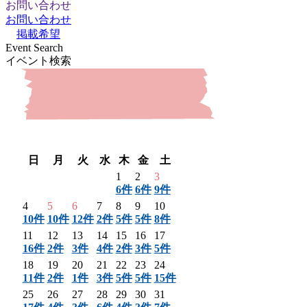
お問い合わせ
お問い合わせ
掲載希望
Event Search
イベント検索
〈 前月
翌月 〉
日
月
火
水
木
金
土
1
2
3
6件
6件
9件
4
5
6
7
8
9
10
10件
10件
12件
2件
5件
5件
8件
11
12
13
14
15
16
17
16件
2件
3件
4件
2件
3件
5件
18
19
20
21
22
23
24
11件
2件
1件
3件
5件
5件
15件
25
26
27
28
29
30
31