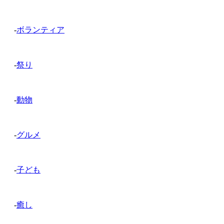
-
ボランティア
-
祭り
-
動物
-
グルメ
-
子ども
-
癒し