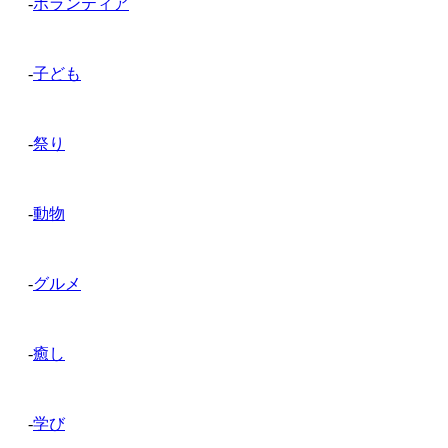
-
ボランティア
-
子ども
-
祭り
-
動物
-
グルメ
-
癒し
-
学び