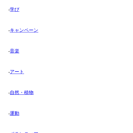
-
学び
-
キャンペーン
-
音楽
-
アート
-
自然・植物
-
運動