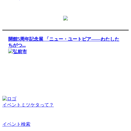
開館5周年記念展 「ニュー・ユートピア――わたした
ちがつ...
弘前市
イベントミツケタって？
イベント検索