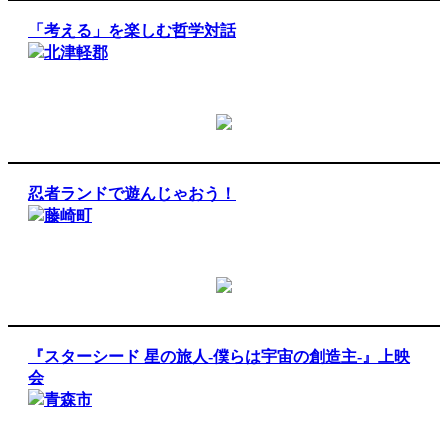
「考える」を楽しむ哲学対話
北津軽郡
忍者ランドで遊んじゃおう！
藤崎町
『スターシード 星の旅人-僕らは宇宙の創造主-』上映
会
青森市