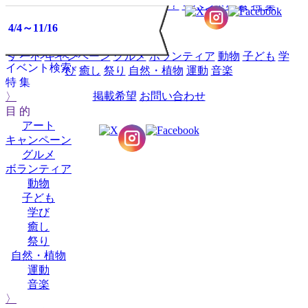
HOME
イベントミツケタって？
イベント検索
特 集
5/31
2025
05
5/21～6/1
4/29～6/29
4/4～11/16
5/31
5/31,1
5/31,1
目 的
イベント
ミツケタって？
アート
キャンペーン
グルメ
ボランティア
動物
子ども
学
イベント検索
び
癒し
祭り
自然・植物
運動
音楽
特 集
掲載希望
お問い合わせ
〉
目 的
アート
キャンペーン
グルメ
ボランティア
動物
子ども
学び
癒し
祭り
自然・植物
運動
音楽
〉