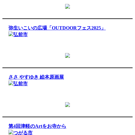
弥生いこいの広場「OUTDOORフェス2025」
弘前市
ささ やすゆき 絵本原画展
弘前市
第4回津軽のArtをお寺から
つがる市