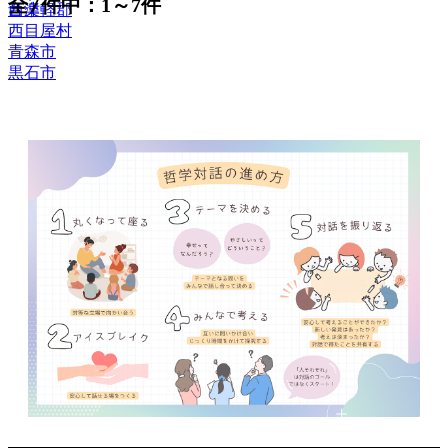
7
全
件中：1～7件
音楽
西津軽郡
西目屋村
青森市
黒石市