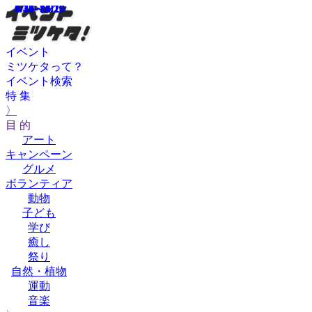
6/21～6/29
6/14～6/29
6/1～8/31
4/29～6/29
4/4～11/16
6/23
イベント
ミツケタって？
イベント検索
特 集
〉
目 的
アート
キャンペーン
グルメ
ボランティア
動物
子ども
学び
癒し
祭り
自然・植物
運動
音楽