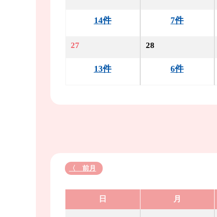
14件
7件
27
28
13件
6件
〈 前月
日
月