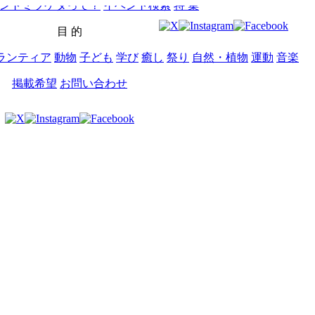
ントミツケタって？
イベント検索
特 集
目 的
ランティア
動物
子ども
学び
癒し
祭り
自然・植物
運動
音楽
掲載希望
お問い合わせ