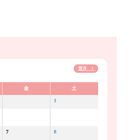
翌月 〉
金
土
1
7
8