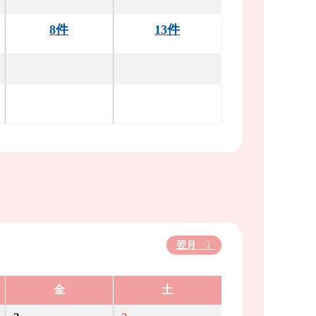
8件
13件
翌月 〉
金
土