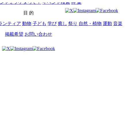
ントミツケタって？
イベント検索
特 集
目 的
ランティア
動物
子ども
学び
癒し
祭り
自然・植物
運動
音楽
掲載希望
お問い合わせ