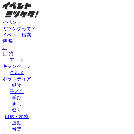
イベント
ミツケタって？
イベント検索
特 集
〉
目 的
アート
キャンペーン
グルメ
ボランティア
動物
子ども
学び
癒し
祭り
自然・植物
運動
音楽