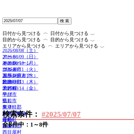
検 索
〈
〈
日付から見つける
日付から見つける
〈
〈
目的から見つける
目的から見つける
〈
〈
エリアから見つける
エリアから見つける
2026/08/08（土）
2026/08/09（日）
アート
2026/08/10（月）
キャンペーン
その他
2026/08/11（火）
グルメ
つがる市
2026/08/12（水）
ボランティア
五所川原市
2026/08/13（木）
動物
北津軽郡
2026/08/14（金）
子ども
大鰐町
学び
平川市
癒し
弘前市
祭り
東津軽郡
検索条件：
#2025/07/07
自然・植物
田舎館村
運動
藤崎町
8
全
件中：1～8件
音楽
西津軽郡
西目屋村