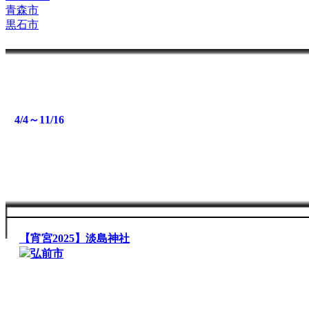
青森市
黒石市
7/7
7/1～12/14
6/30～7/13
6/1～8/31
4/4～11/16
7/7
7/7
7/7
【宵宮2025】最勝院 ・八坂神社
弘前市
【宵宮2025】淡島神社
弘前市