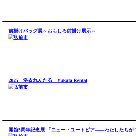
前掛けバッグ展～おもしろ前掛け展示～
弘前市
2025 浴衣れんたる Yukata Rental
弘前市
開館5周年記念展 「ニュー・ユートピア――わたしたちがつ.