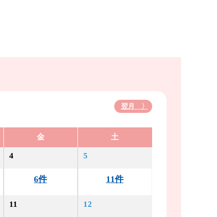
翌月 〉
金
土
4
5
6件
11件
11
12