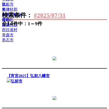
癒し
弘前市
祭り
東津軽郡
検索条件：
#2025/07/31
自然・植物
田舎館村
運動
藤崎町
14
全
件中：1～9件
音楽
西津軽郡
西目屋村
青森市
黒石市
【宵宮2025】弘前八幡宮
弘前市