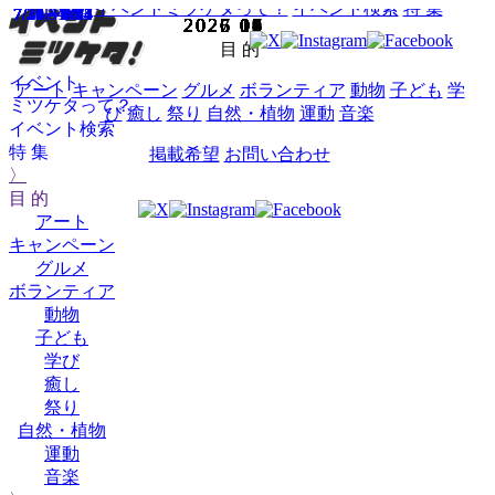
HOME
イベントミツケタって？
イベント検索
特 集
7/31～8/24
7/26～8/31
7/26～9/14
7/25～8/24
7/23～10/5
7/19～8/17
7/31
7/31
7/30,31
2025
2025
2025
2025
2025
2025
2025
2025
2025
2025
2026
2026
2026
2026
2026
2026
2026
2026
2026
2026
2026
2027
2027
2027
2025
2026
02
03
04
05
06
07
08
09
10
12
01
02
03
04
05
06
07
08
09
10
12
01
02
03
11
11
目 的
イベント
アート
キャンペーン
グルメ
ボランティア
動物
子ども
学
ミツケタって？
び
癒し
祭り
自然・植物
運動
音楽
イベント検索
特 集
掲載希望
お問い合わせ
〉
目 的
アート
キャンペーン
グルメ
ボランティア
動物
子ども
学び
癒し
祭り
自然・植物
運動
音楽