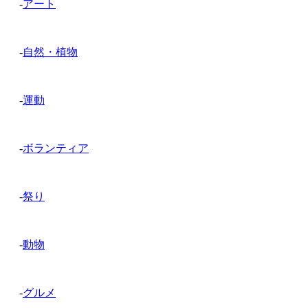
-
アート
-
自然・植物
-
運動
-
ボランティア
-
祭り
-
動物
-
グルメ