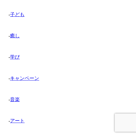
-
子ども
-
癒し
-
学び
-
キャンペーン
-
音楽
-
アート