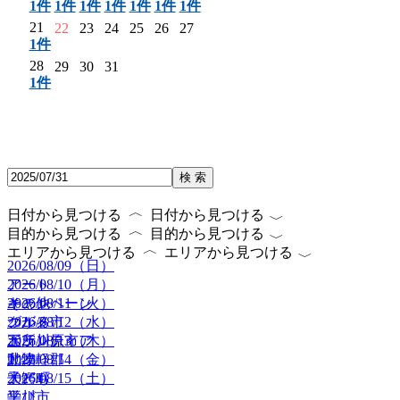
1件
1件
1件
1件
1件
1件
1件
21
22
23
24
25
26
27
1件
28
29
30
31
1件
検 索
〈
〈
日付から見つける
日付から見つける
〈
〈
目的から見つける
目的から見つける
〈
〈
エリアから見つける
エリアから見つける
2026/08/09（日）
2026/08/10（月）
アート
2026/08/11（火）
キャンペーン
その他
2026/08/12（水）
グルメ
つがる市
2026/08/13（木）
ボランティア
五所川原市
2026/08/14（金）
動物
北津軽郡
2026/08/15（土）
子ども
大鰐町
学び
平川市