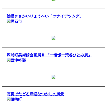
絵描きさかいりょうへい「ツナイデツムグ」
黒石市
深浦町美術館企画展Ⅱ 「ー憧憬ー荒谷ひとみ展」
西津軽郡
写真でたどる津軽なつかしの風景
藤崎町