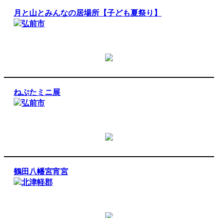
月と山とみんなの居場所【子ども夏祭り】
弘前市
ねぷたミニ展
弘前市
鶴田八幡宮宵宮
北津軽郡