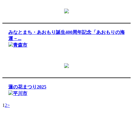
みなとまち・あおもり誕生400周年記念「あおもりの海
運－...
青森市
蓮の花まつり2025
平川市
1
2
>