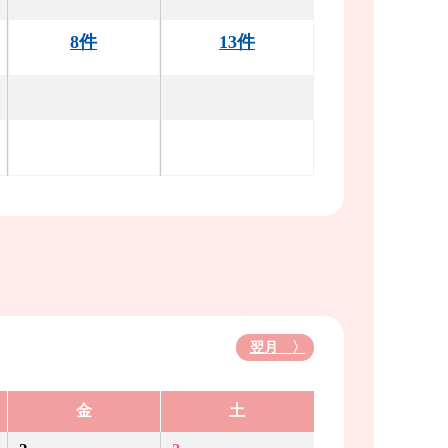
8件
13件
翌月 〉
金
土