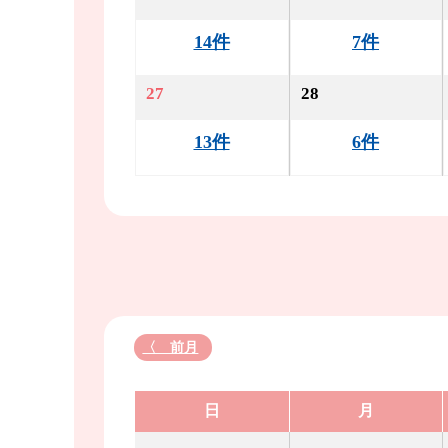
14件
7件
27
28
13件
6件
〈 前月
日
月