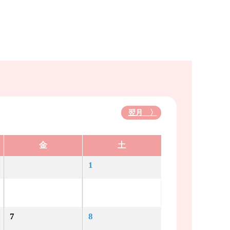
翌月 〉
金
土
1
7
8