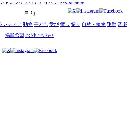
ントミツケタって？
イベント検索
特 集
目 的
ランティア
動物
子ども
学び
癒し
祭り
自然・植物
運動
音楽
掲載希望
お問い合わせ