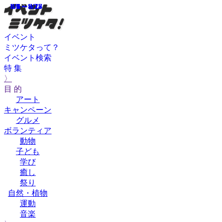
8/4～9/28
8/2～8/7
8/2～8/17
8/1～8/15
8/1～8/17
8/1～9/28
8/6
8/6
8/6
イベント
ミツケタって？
イベント検索
特 集
〉
目 的
アート
キャンペーン
グルメ
ボランティア
動物
子ども
学び
癒し
祭り
自然・植物
運動
音楽