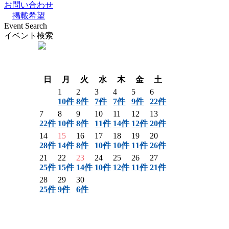
お問い合わせ
掲載希望
Event Search
イベント検索
〈 前月
翌月 〉
日
月
火
水
木
金
土
1
2
3
4
5
6
10件
8件
7件
7件
9件
22件
7
8
9
10
11
12
13
22件
10件
8件
11件
14件
12件
20件
14
15
16
17
18
19
20
28件
14件
8件
10件
10件
11件
26件
21
22
23
24
25
26
27
25件
15件
14件
10件
12件
11件
21件
28
29
30
25件
9件
6件