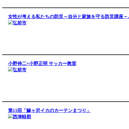
女性が考える私たちの防災～自分と家族を守る防災講座～..
弘前市
小野伸二×小野正明 サッカー教室
弘前市
第11回「鰺ヶ沢イカのカーテンまつり」
西津軽郡