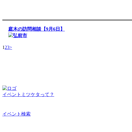
庭木の訪問相談【9月6日】
弘前市
1
2
3
>
イベントミツケタって？
イベント検索