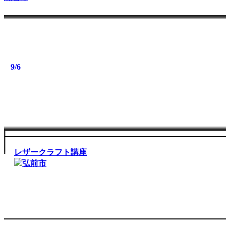
9/6
9/6
9/6
9/6
9/6
9/6
9/6
9/6
9/6
HIROSAKI-MOVIE NIGHTS- AT GREEN PARK
弘前市
レザークラフト講座
弘前市