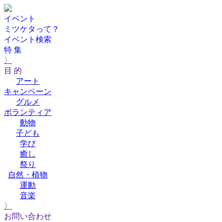
イベント
ミツケタって？
イベント検索
特 集
〉
目 的
アート
キャンペーン
グルメ
ボランティア
動物
子ども
学び
癒し
祭り
自然・植物
運動
音楽
〉
お問い合わせ