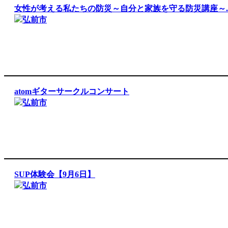
女性が考える私たちの防災～自分と家族を守る防災講座～..
弘前市
atomギターサークルコンサート
弘前市
SUP体験会【9月6日】
弘前市