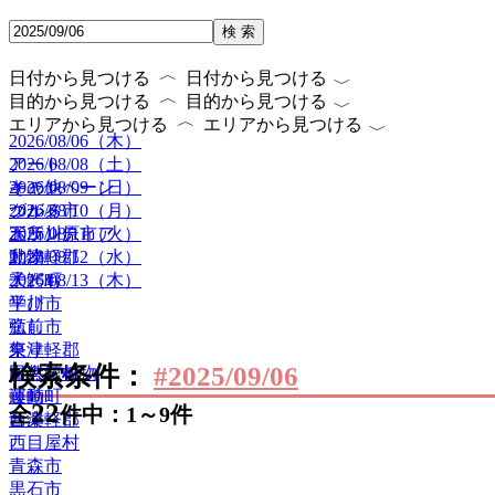
検 索
〈
〈
日付から見つける
日付から見つける
〈
〈
目的から見つける
目的から見つける
〈
〈
エリアから見つける
エリアから見つける
2026/08/06（木）
2026/08/08（土）
アート
2026/08/09（日）
キャンペーン
その他
2026/08/10（月）
グルメ
つがる市
2026/08/11（火）
ボランティア
五所川原市
2026/08/12（水）
動物
北津軽郡
2026/08/13（木）
子ども
大鰐町
学び
平川市
癒し
弘前市
祭り
東津軽郡
検索条件：
#2025/09/06
自然・植物
田舎館村
運動
藤崎町
22
全
件中：1～9件
音楽
西津軽郡
西目屋村
青森市
黒石市