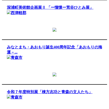
深浦町美術館企画展Ⅱ 「ー憧憬ー荒谷ひとみ展」
西津軽郡
みなとまち・あおもり誕生400周年記念「あおもりの海
運－...
青森市
令和７年度特別展「棟方志功と青森の文人たち」
青森市