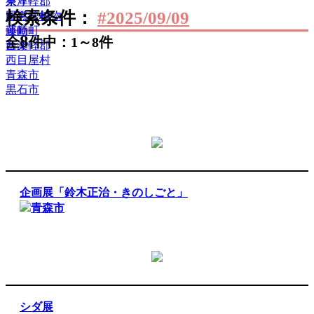
祭り
東津軽郡
検索条件：
#2025/09/09
自然・植物
田舎館村
運動
藤崎町
8
全
件中：1～8件
音楽
西津軽郡
西目屋村
青森市
黒石市
企画展「鈴木正治・きのしごと」
青森市
シダ展