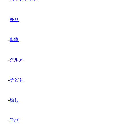
-
祭り
-
動物
-
グルメ
-
子ども
-
癒し
-
学び