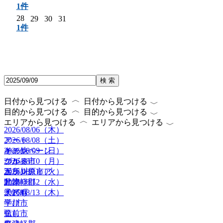
1件
28
29
30
31
1件
検 索
〈
〈
日付から見つける
日付から見つける
〈
〈
目的から見つける
目的から見つける
〈
〈
エリアから見つける
エリアから見つける
2026/08/06（木）
2026/08/08（土）
アート
2026/08/09（日）
キャンペーン
その他
2026/08/10（月）
グルメ
つがる市
2026/08/11（火）
ボランティア
五所川原市
2026/08/12（水）
動物
北津軽郡
2026/08/13（木）
子ども
大鰐町
学び
平川市
癒し
弘前市