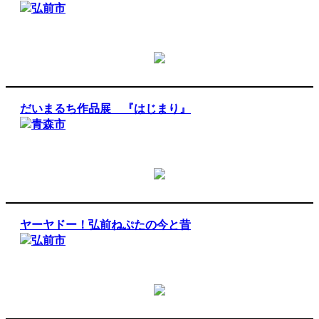
弘前市
だいまるち作品展 『はじまり』
青森市
ヤーヤドー！弘前ねぷたの今と昔
弘前市