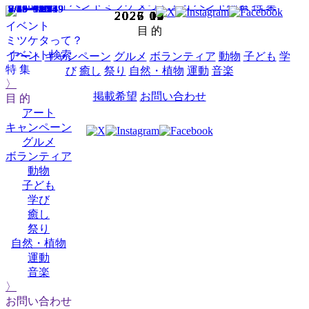
HOME
イベントミツケタって？
イベント検索
特 集
9/6～9/28
9/5～9/9
8/4～9/28
8/1～9/28
7/26～9/14
7/23～10/5
7/19～10/19
7/1～12/14
2025
2025
2025
2025
2025
2025
2025
2025
2025
2025
2026
2026
2026
2026
2026
2026
2026
2026
2026
2026
2026
2027
2027
2027
2025
2026
02
03
04
05
06
07
08
09
10
12
01
02
03
04
05
06
07
08
09
10
12
01
02
03
11
11
イベント
目 的
ミツケタって？
イベント検索
アート
キャンペーン
グルメ
ボランティア
動物
子ども
学
特 集
び
癒し
祭り
自然・植物
運動
音楽
〉
掲載希望
お問い合わせ
目 的
アート
キャンペーン
グルメ
ボランティア
動物
子ども
学び
癒し
祭り
自然・植物
運動
音楽
〉
お問い合わせ