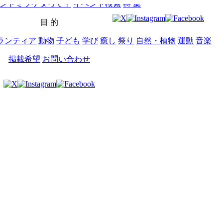
ントミツケタって？
イベント検索
特 集
目 的
ランティア
動物
子ども
学び
癒し
祭り
自然・植物
運動
音楽
掲載希望
お問い合わせ