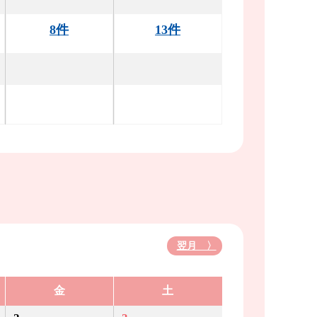
8件
13件
翌月 〉
金
土