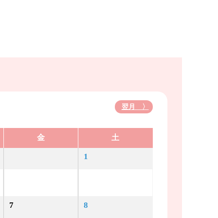
翌月 〉
金
土
1
7
8