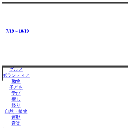
イベント
ミツケタって？
9/26～9/29
9/20～11/19
9/10～10/12
9/6～9/28
8/4～9/28
8/1～9/28
7/23～10/5
7/19～10/19
9/26
イベント検索
特 集
〉
目 的
アート
キャンペーン
グルメ
ボランティア
動物
子ども
学び
癒し
祭り
自然・植物
運動
音楽