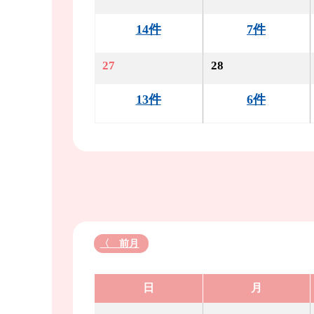
14件
7件
27
28
13件
6件
〈 前月
日
月