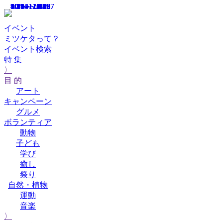
10/14～10/27
10/1～12/26
9/20～11/19
7/19～10/19
7/1～12/14
4/4～11/16
10/15
10/15
イベント
ミツケタって？
イベント検索
特 集
〉
目 的
アート
キャンペーン
グルメ
ボランティア
動物
子ども
学び
癒し
祭り
自然・植物
運動
音楽
〉