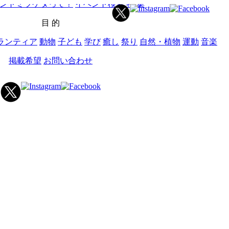
ントミツケタって？
イベント検索
特 集
目 的
ランティア
動物
子ども
学び
癒し
祭り
自然・植物
運動
音楽
掲載希望
お問い合わせ