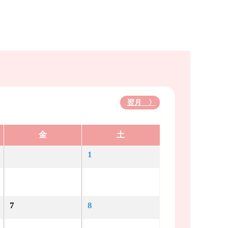
翌月 〉
金
土
1
7
8