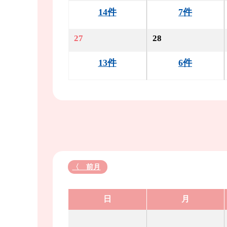
14件
7件
27
28
13件
6件
〈 前月
日
月