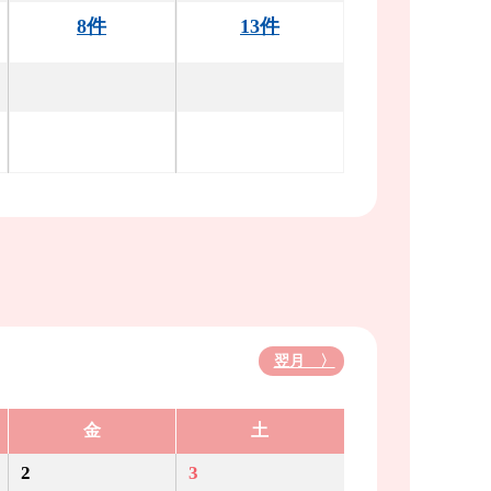
8件
13件
翌月 〉
金
土
2
3