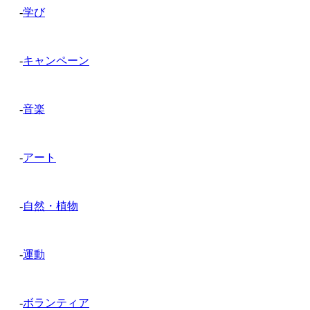
-
学び
-
キャンペーン
-
音楽
-
アート
-
自然・植物
-
運動
-
ボランティア