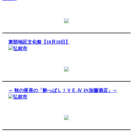
東部地区文化祭【10月18日】
弘前市
～ 秋の夜長の「酔っぱＬＩＶＥ-Ⅳ IN加藤酒店」～
弘前市