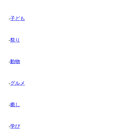
-
子ども
-
祭り
-
動物
-
グルメ
-
癒し
-
学び