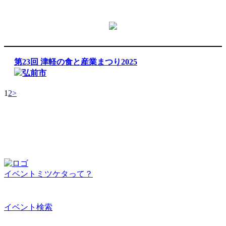
第23回 津軽の食と産業まつり2025
弘前市
1
2
>
イベントミツケタって？
イベント検索