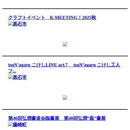
クラフトイベント K-MEETING！2025秋
黒石市
tsuN’agaru こけしLINE act.7 tsuN’agaru こけし工人
フ...
黒石市
第46回弘潤書道会臨書展 第40回弘潤“磊”書展
藤崎町