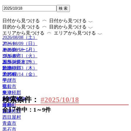
検 索
〈
〈
日付から見つける
日付から見つける
〈
〈
目的から見つける
目的から見つける
〈
〈
エリアから見つける
エリアから見つける
2026/08/08（土）
2026/08/09（日）
アート
2026/08/10（月）
キャンペーン
その他
2026/08/11（火）
グルメ
つがる市
2026/08/12（水）
ボランティア
五所川原市
2026/08/13（木）
動物
北津軽郡
2026/08/14（金）
子ども
大鰐町
学び
平川市
癒し
弘前市
祭り
東津軽郡
検索条件：
#2025/10/18
自然・植物
田舎館村
運動
藤崎町
17
全
件中：1～9件
音楽
西津軽郡
西目屋村
青森市
黒石市