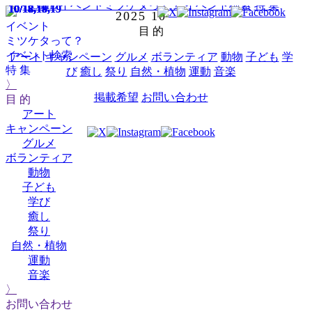
HOME
イベントミツケタって？
イベント検索
特 集
10/18
10/18
10/18
10/18
10/18
10/18,19
10/18,19
10/17,18,19
10/17,18,19
2025
10
イベント
目 的
ミツケタって？
イベント検索
アート
キャンペーン
グルメ
ボランティア
動物
子ども
学
特 集
び
癒し
祭り
自然・植物
運動
音楽
〉
掲載希望
お問い合わせ
目 的
アート
キャンペーン
グルメ
ボランティア
動物
子ども
学び
癒し
祭り
自然・植物
運動
音楽
〉
お問い合わせ