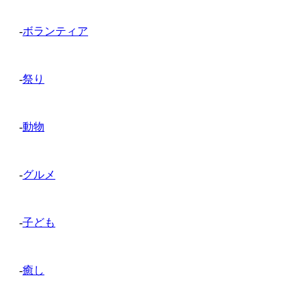
-
ボランティア
-
祭り
-
動物
-
グルメ
-
子ども
-
癒し