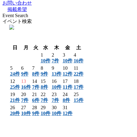
お問い合わせ
掲載希望
Event Search
イベント検索
〈 前月
翌月 〉
日
月
火
水
木
金
土
1
2
3
4
10件
7件
10件
16件
5
6
7
8
9
10
11
24件
9件
8件
9件
13件
12件
22件
12
13
14
15
16
17
18
25件
16件
7件
8件
10件
11件
17件
19
20
21
22
23
24
25
21件
7件
6件
7件
7件
8件
15件
26
27
28
29
30
31
20件
10件
9件
10件
10件
12件