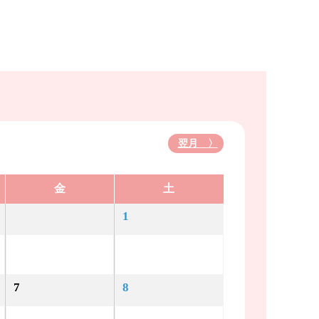
翌月 〉
金
土
1
7
8