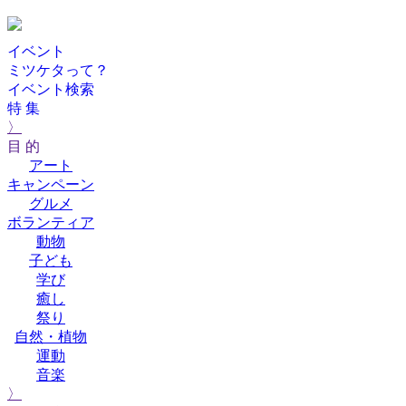
イベント
ミツケタって？
イベント検索
特 集
〉
目 的
アート
キャンペーン
グルメ
ボランティア
動物
子ども
学び
癒し
祭り
自然・植物
運動
音楽
〉