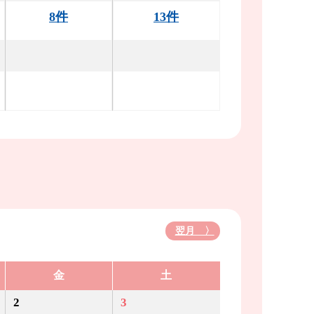
8件
13件
翌月 〉
金
土
2
3