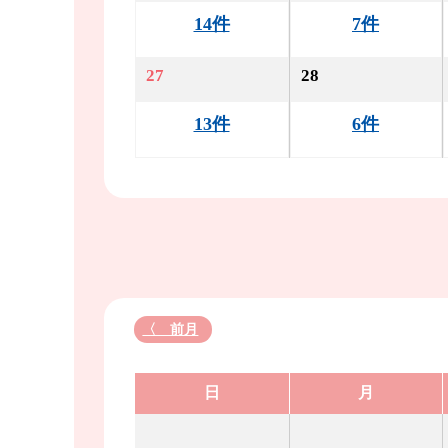
14件
7件
27
28
13件
6件
〈 前月
日
月