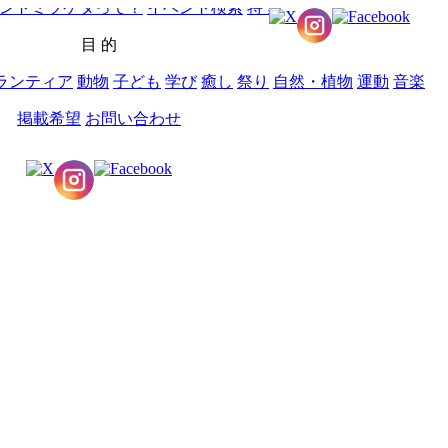
ントミツケタって？
イベント検索
特 集
目 的
ランティア
動物
子ども
学び
癒し
祭り
自然・植物
運動
音楽
掲載希望
お問い合わせ