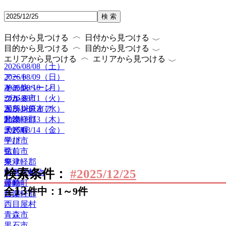
検 索
〈
〈
日付から見つける
日付から見つける
〈
〈
目的から見つける
目的から見つける
〈
〈
エリアから見つける
エリアから見つける
2026/08/08（土）
2026/08/09（日）
アート
2026/08/10（月）
キャンペーン
その他
2026/08/11（火）
グルメ
つがる市
2026/08/12（水）
ボランティア
五所川原市
2026/08/13（木）
動物
北津軽郡
2026/08/14（金）
子ども
大鰐町
学び
平川市
癒し
弘前市
祭り
東津軽郡
検索条件：
#2025/12/25
自然・植物
田舎館村
運動
藤崎町
13
全
件中：1～9件
音楽
西津軽郡
西目屋村
青森市
黒石市