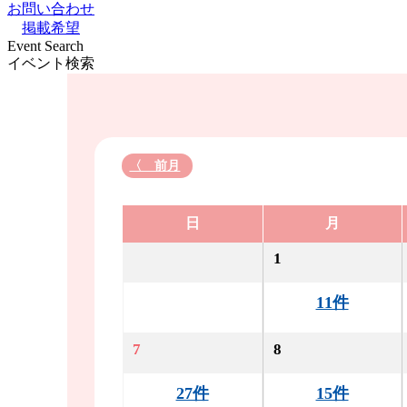
お問い合わせ
掲載希望
Event Search
イベント検索
〈 前月
日
月
1
11件
7
8
27件
15件