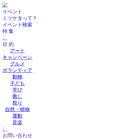
イベント
ミツケタって？
イベント検索
特 集
〉
目 的
アート
キャンペーン
グルメ
ボランティア
動物
子ども
学び
癒し
祭り
自然・植物
運動
音楽
〉
お問い合わせ