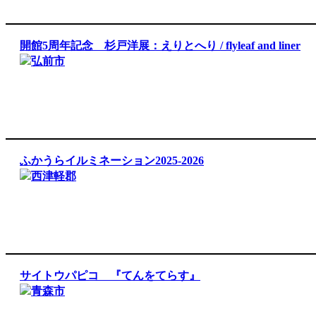
開館5周年記念 杉戸洋展：えりとへり / flyleaf and liner
弘前市
ふかうらイルミネーション2025-2026
西津軽郡
サイトウパピコ 『てんをてらす』
青森市