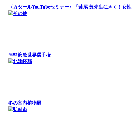
〈カダールYouTubeセミナー〉「蓮尾 豊先生にきく！女性..
その他
津軽演歌世界選手権
北津軽郡
冬の室内植物展
弘前市