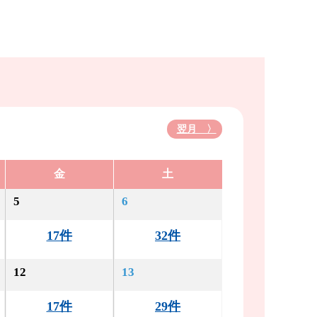
翌月 〉
金
土
5
6
17件
32件
12
13
17件
29件