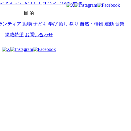
ントミツケタって？
イベント検索
特 集
目 的
ランティア
動物
子ども
学び
癒し
祭り
自然・植物
運動
音楽
掲載希望
お問い合わせ