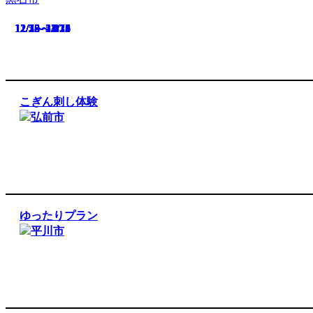
12/20～3/20
12/15～1/31
12/12～3/13
12/7～12/25
12/5～5/17
12/3～2/1
12/2～1/31
11/18～2/15
12/25
こぎん刺し体験
弘前市
ゆったりプラン
平川市