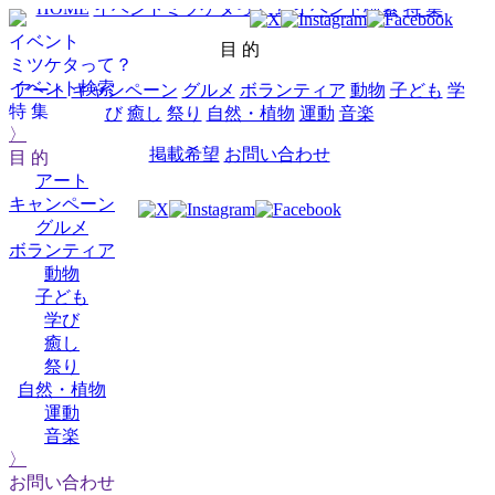
HOME
イベントミツケタって？
イベント検索
特 集
イベント
目 的
ミツケタって？
イベント検索
アート
キャンペーン
グルメ
ボランティア
動物
子ども
学
特 集
び
癒し
祭り
自然・植物
運動
音楽
〉
掲載希望
お問い合わせ
目 的
アート
キャンペーン
グルメ
ボランティア
動物
子ども
学び
癒し
祭り
自然・植物
運動
音楽
〉
お問い合わせ