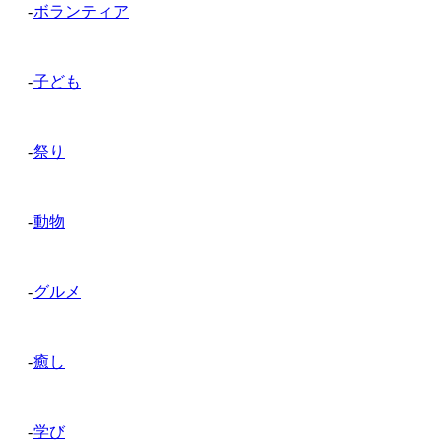
-
ボランティア
-
子ども
-
祭り
-
動物
-
グルメ
-
癒し
-
学び