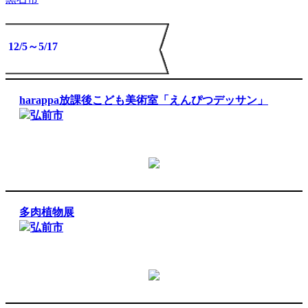
1/21
1/16～1/25
1/10～2/23
1/3～2/1
12/20～3/20
12/15～1/31
12/12～3/13
12/6～3/22
12/5～5/17
harappa放課後こども美術室「えんぴつデッサン」
弘前市
多肉植物展
弘前市