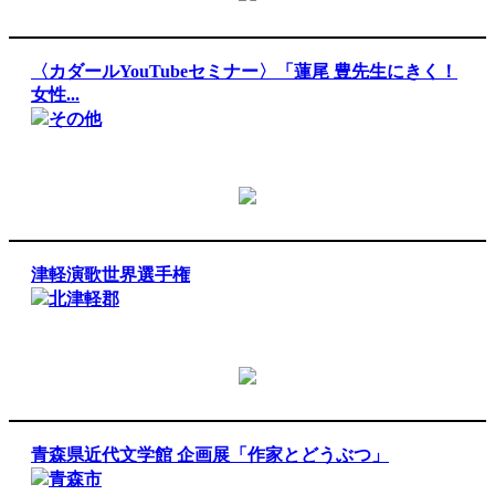
〈カダールYouTubeセミナー〉「蓮尾 豊先生にきく！
女性...
その他
津軽演歌世界選手権
北津軽郡
青森県近代文学館 企画展「作家とどうぶつ」
青森市