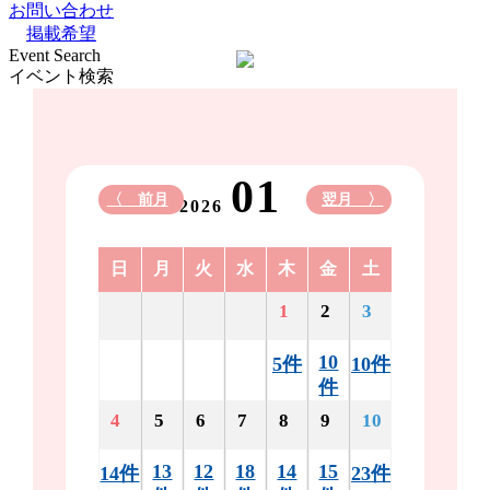
お問い合わせ
掲載希望
Event Search
イベント検索
01
〈 前月
翌月 〉
2026
日
月
火
水
木
金
土
1
2
3
10
5件
10件
件
4
5
6
7
8
9
10
13
12
18
14
15
14件
23件