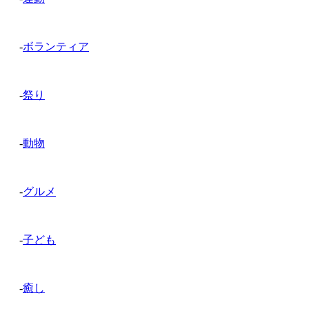
-
ボランティア
-
祭り
-
動物
-
グルメ
-
子ども
-
癒し