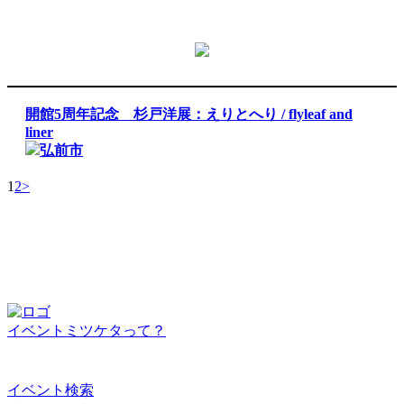
開館5周年記念 杉戸洋展：えりとへり / flyleaf and
liner
弘前市
1
2
>
イベントミツケタって？
イベント検索