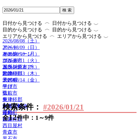
検 索
〈
〈
日付から見つける
日付から見つける
〈
〈
目的から見つける
目的から見つける
〈
〈
エリアから見つける
エリアから見つける
2026/08/08（土）
2026/08/09（日）
アート
2026/08/10（月）
キャンペーン
その他
2026/08/11（火）
グルメ
つがる市
2026/08/12（水）
ボランティア
五所川原市
2026/08/13（木）
動物
北津軽郡
2026/08/14（金）
子ども
大鰐町
学び
平川市
癒し
弘前市
祭り
東津軽郡
検索条件：
#2026/01/21
自然・植物
田舎館村
運動
藤崎町
12
全
件中：1～9件
音楽
西津軽郡
西目屋村
青森市
黒石市