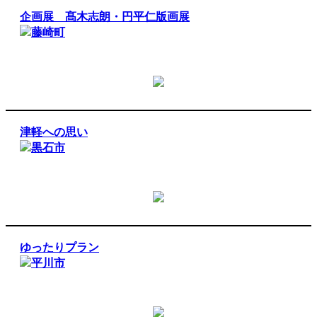
企画展 髙木志朗・円平仁版画展
藤崎町
津軽への思い
黒石市
ゆったりプラン
平川市