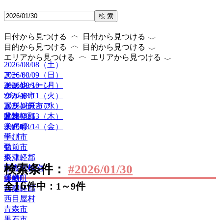
検 索
〈
〈
日付から見つける
日付から見つける
〈
〈
目的から見つける
目的から見つける
〈
〈
エリアから見つける
エリアから見つける
2026/08/08（土）
2026/08/09（日）
アート
2026/08/10（月）
キャンペーン
その他
2026/08/11（火）
グルメ
つがる市
2026/08/12（水）
ボランティア
五所川原市
2026/08/13（木）
動物
北津軽郡
2026/08/14（金）
子ども
大鰐町
学び
平川市
癒し
弘前市
祭り
東津軽郡
検索条件：
#2026/01/30
自然・植物
田舎館村
運動
藤崎町
16
全
件中：1～9件
音楽
西津軽郡
西目屋村
青森市
黒石市