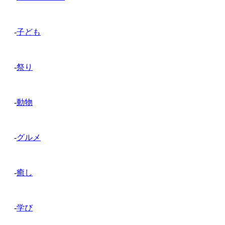
-
子ども
-
祭り
-
動物
-
グルメ
-
癒し
-
学び