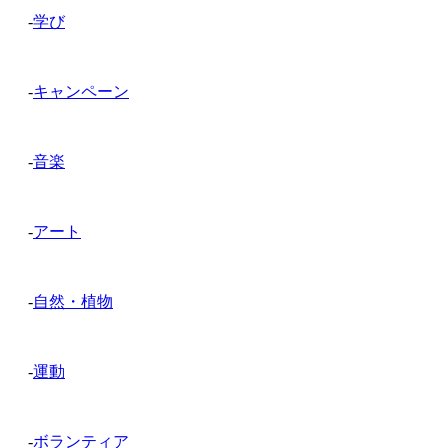
-
学び
-
キャンペーン
-
音楽
-
アート
-
自然・植物
-
運動
-
ボランティア