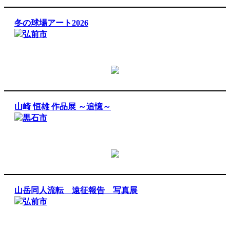
冬の球場アート2026
弘前市
山崎 恒雄 作品展 ～追憶～
黒石市
山岳同人流転 遠征報告 写真展
弘前市