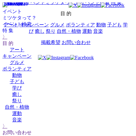
HOME
イベントミツケタって？
イベント検索
特 集
1/27～2/1
1/24～2/1
1/24～2/1
1/10～2/23
1/3～2/1
12/20～3/20
1/30
1/30
1/30,31,1
イベント
目 的
ミツケタって？
イベント検索
アート
キャンペーン
グルメ
ボランティア
動物
子ども
学
特 集
び
癒し
祭り
自然・植物
運動
音楽
〉
掲載希望
お問い合わせ
目 的
アート
キャンペーン
グルメ
ボランティア
動物
子ども
学び
癒し
祭り
自然・植物
運動
音楽
〉
お問い合わせ