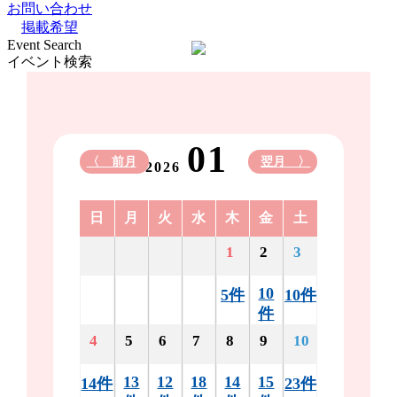
お問い合わせ
掲載希望
Event Search
イベント検索
01
〈 前月
翌月 〉
2026
日
月
火
水
木
金
土
1
2
3
10
5件
10件
件
4
5
6
7
8
9
10
13
12
18
14
15
14件
23件