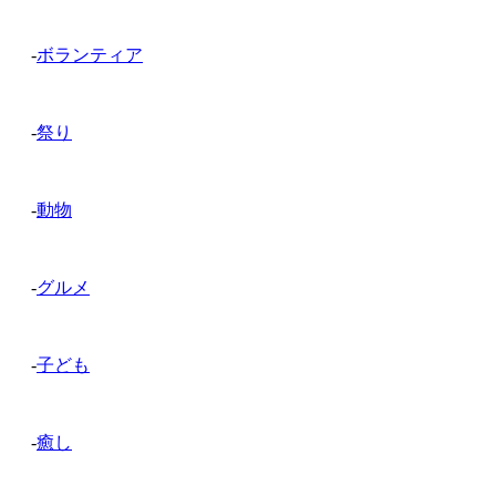
-
ボランティア
-
祭り
-
動物
-
グルメ
-
子ども
-
癒し