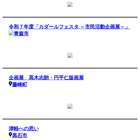
令和７年度「カダールフェスタ ～市民活動企画展～」
青森市
企画展 髙木志朗・円平仁版画展
藤崎町
津軽への思い
黒石市