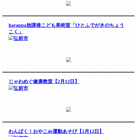
harappa放課後こども美術室「ひとふでがきのちょう
こく」
弘前市
じゃわめぐ健康教室【2月12日】
弘前市
わんぱく！おやこde運動あそび【2月12日】