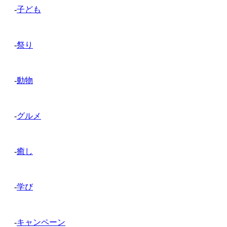
-
子ども
-
祭り
-
動物
-
グルメ
-
癒し
-
学び
-
キャンペーン