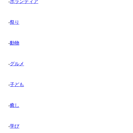
-
ボランティア
-
祭り
-
動物
-
グルメ
-
子ども
-
癒し
-
学び