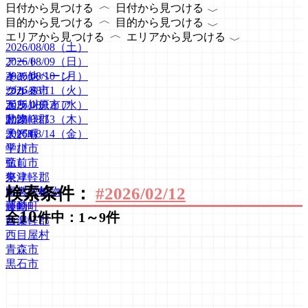
〈
〈
日付から見つける
日付から見つける
〈
〈
目的から見つける
目的から見つける
〈
〈
エリアから見つける
エリアから見つける
2026/08/08（土）
2026/08/09（日）
アート
2026/08/10（月）
キャンペーン
その他
2026/08/11（火）
グルメ
つがる市
2026/08/12（水）
ボランティア
五所川原市
2026/08/13（木）
動物
北津軽郡
2026/08/14（金）
子ども
大鰐町
学び
平川市
癒し
弘前市
祭り
東津軽郡
検索条件：
#2026/02/12
自然・植物
田舎館村
運動
藤崎町
10
全
件中：1～9件
音楽
西津軽郡
西目屋村
青森市
黒石市