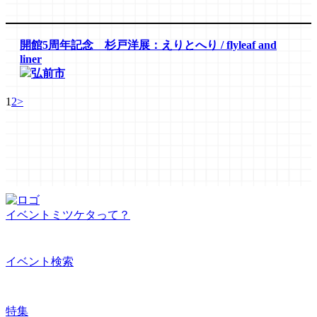
開館5周年記念 杉戸洋展：えりとへり / flyleaf and
liner
弘前市
1
2
>
イベントミツケタって？
イベント検索
特集