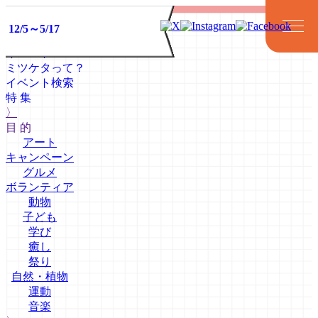
2/12
1/31～2/15
1/10～2/23
12/20～3/20
12/12～3/13
12/6～3/22
12/5～5/17
2/12
2/12
イベント
ミツケタって？
イベント検索
特 集
〉
目 的
アート
キャンペーン
グルメ
アート
キャンペーン
グルメ
ボランティア
動物
ボランティア
子ども
学び
癒し
祭り
自然・植物
運動
音楽
動物
子ども
学び
癒し
祭り
自然・植物
運動
音楽