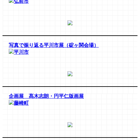
弘前市
写真で振り返る平川市展（碇ヶ関会場）
平川市
企画展 髙木志朗・円平仁版画展
藤崎町