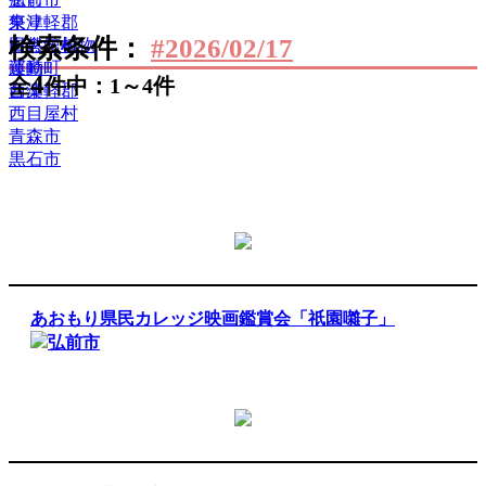
祭り
東津軽郡
検索条件：
#2026/02/17
自然・植物
田舎館村
運動
藤崎町
4
全
件中：1～4件
音楽
西津軽郡
西目屋村
青森市
黒石市
あおもり県民カレッジ映画鑑賞会「祇園囃子」
弘前市