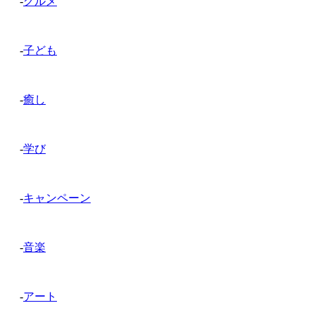
-
グルメ
-
子ども
-
癒し
-
学び
-
キャンペーン
-
音楽
-
アート