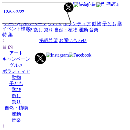
HOME
イベントミツケタって？
イベント検索
特 集
2/17
2025
2025
2025
2025
2025
2025
2025
2025
2025
2025
2026
2026
2026
2026
2026
2026
2026
2026
2026
2026
2026
2027
2027
2027
2025
2026
02
03
04
05
06
07
08
09
10
12
01
02
03
04
05
06
07
08
09
10
12
01
02
03
11
11
1/10～2/23
12/20～3/20
12/6～3/22
目 的
イベント
ミツケタって？
アート
キャンペーン
グルメ
ボランティア
動物
子ども
学
イベント検索
び
癒し
祭り
自然・植物
運動
音楽
特 集
掲載希望
お問い合わせ
〉
目 的
アート
キャンペーン
グルメ
ボランティア
動物
子ども
学び
癒し
祭り
自然・植物
運動
音楽
〉