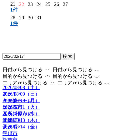
21
22
23
24
25
26
27
1件
28
29
30
31
1件
検 索
〈
〈
日付から見つける
日付から見つける
〈
〈
目的から見つける
目的から見つける
〈
〈
エリアから見つける
エリアから見つける
2026/08/08（土）
2026/08/09（日）
アート
2026/08/10（月）
キャンペーン
その他
2026/08/11（火）
グルメ
つがる市
2026/08/12（水）
ボランティア
五所川原市
2026/08/13（木）
動物
北津軽郡
2026/08/14（金）
子ども
大鰐町
学び
平川市
癒し
弘前市