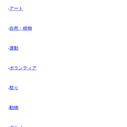
-
アート
-
自然・植物
-
運動
-
ボランティア
-
祭り
-
動物