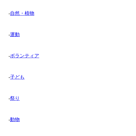
-
自然・植物
-
運動
-
ボランティア
-
子ども
-
祭り
-
動物