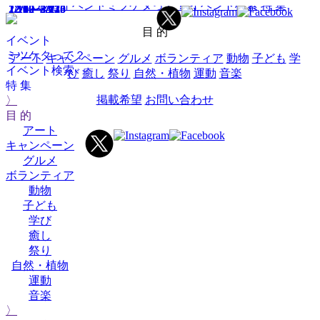
HOME
イベントミツケタって？
イベント検索
特 集
1/10～2/23
12/20～3/20
12/12～3/13
12/6～3/22
12/5～5/17
2/19
目 的
イベント
ミツケタって？
アート
キャンペーン
グルメ
ボランティア
動物
子ども
学
イベント検索
び
癒し
祭り
自然・植物
運動
音楽
特 集
掲載希望
お問い合わせ
〉
目 的
アート
キャンペーン
グルメ
ボランティア
動物
子ども
学び
癒し
祭り
自然・植物
運動
音楽
〉