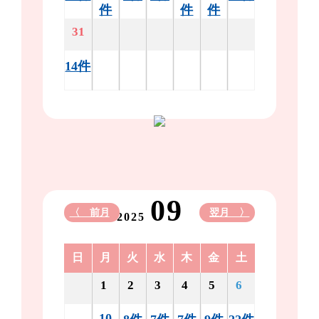
件
件
件
31
14件
09
〈 前月
翌月 〉
2025
日
月
火
水
木
金
土
1
2
3
4
5
6
10