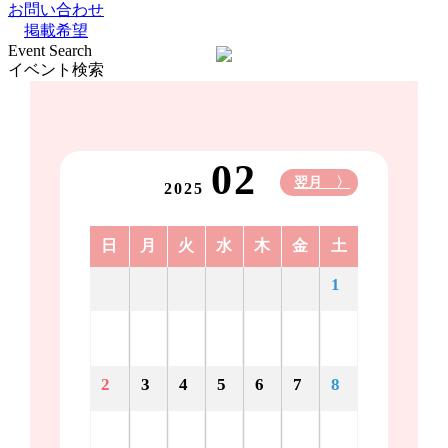
お問い合わせ
掲載希望
Event Search
イベント検索
02
翌月 〉
2025
日
月
火
水
木
金
土
1
2
3
4
5
6
7
8