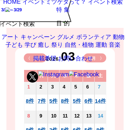
HOME
イベントミツケタって？
イベント検索
3/22
特 集
3/22～3/29
3/22
3/22
3/22
3/22
3/22
3/22
3/22
Event Search
目 的
イベント検索
アート
キャンペーン
グルメ
ボランティア
動物
子ども
学び
癒し
祭り
自然・植物
運動
音楽
03
掲載希望
お問い合わせ
〈 前月
翌月 〉
2026
日
月
火
水
木
金
土
1
2
3
4
5
6
7
8件
7件
5件
8件
5件
6件
14件
8
9
10
11
12
13
14
8件
8件
3件
5件
6件
5件
8件