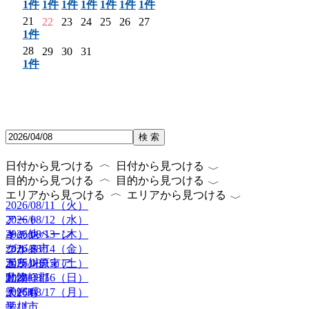
1件
1件
1件
1件
1件
1件
1件
21
22
23
24
25
26
27
1件
28
29
30
31
1件
検 索
〈
〈
日付から見つける
日付から見つける
〈
〈
目的から見つける
目的から見つける
〈
〈
エリアから見つける
エリアから見つける
2026/08/11（火）
2026/08/12（水）
アート
2026/08/13（木）
キャンペーン
その他
2026/08/14（金）
グルメ
つがる市
2026/08/15（土）
ボランティア
五所川原市
2026/08/16（日）
動物
北津軽郡
2026/08/17（月）
子ども
大鰐町
学び
平川市