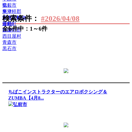
癒し
弘前市
祭り
東津軽郡
検索条件：
#2026/04/08
自然・植物
田舎館村
運動
藤崎町
6
全
件中：1～6件
音楽
西津軽郡
西目屋村
青森市
黒石市
ちばこインストラクターのエアロボクシング＆
ZUMBA【4月8...
弘前市