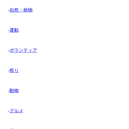
-
自然・植物
-
運動
-
ボランティア
-
祭り
-
動物
-
グルメ