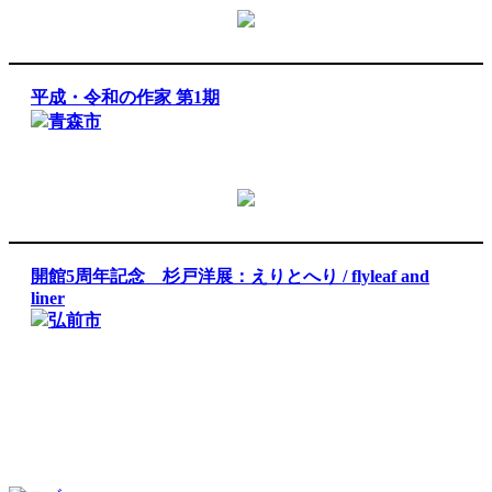
平成・令和の作家 第1期
青森市
開館5周年記念 杉戸洋展：えりとへり / flyleaf and
liner
弘前市