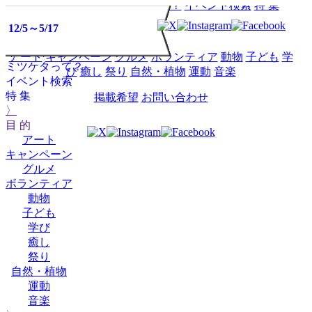
HOME
イベントミツケタって？
イベント検索
特 集
2025
2025
2025
2025
2025
2025
2025
2025
2025
2025
2026
2026
2026
2026
2026
2026
2026
2026
2026
2026
2026
2027
2027
2027
2025
2026
02
03
04
05
06
07
08
09
10
12
01
02
03
04
05
06
07
08
09
10
12
01
02
03
11
11
4/4～4/12
4/4～4/30
4/4～4/30
4/2～6/24
12/5～5/17
4/8
目 的
イベント
アート
キャンペーン
グルメ
ボランティア
動物
子ども
学
ミツケタって？
び
癒し
祭り
自然・植物
運動
音楽
イベント検索
特 集
掲載希望
お問い合わせ
〉
目 的
アート
キャンペーン
グルメ
ボランティア
動物
子ども
学び
癒し
祭り
自然・植物
運動
音楽