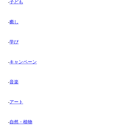
-
子ども
-
癒し
-
学び
-
キャンペーン
-
音楽
-
アート
-
自然・植物