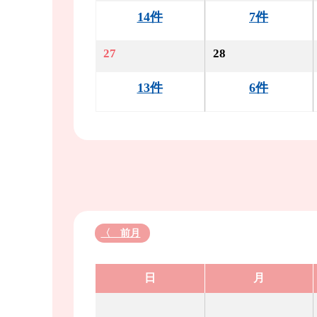
14件
7件
27
28
13件
6件
〈 前月
日
月