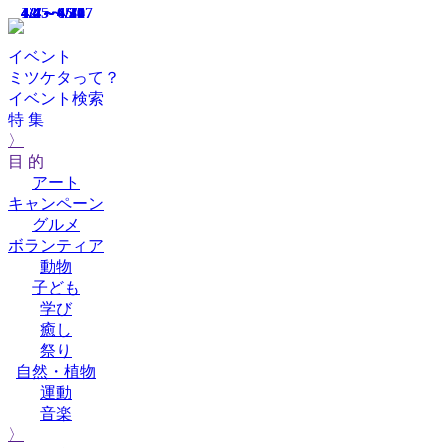
4/4～4/12
4/4～4/30
4/4～4/30
4/2～6/24
12/5～5/17
イベント
ミツケタって？
イベント検索
特 集
〉
目 的
アート
キャンペーン
グルメ
ボランティア
動物
子ども
学び
癒し
祭り
自然・植物
運動
音楽
〉