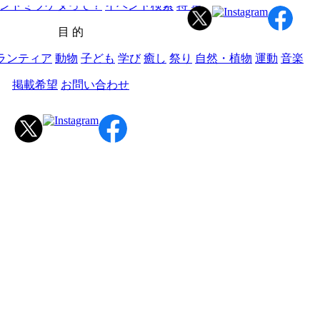
ントミツケタって？
イベント検索
特 集
目 的
ランティア
動物
子ども
学び
癒し
祭り
自然・植物
運動
音楽
掲載希望
お問い合わせ