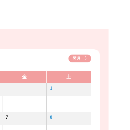
翌月 〉
金
土
1
7
8