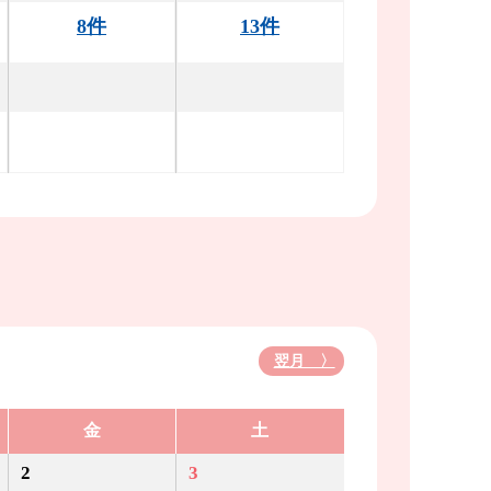
8件
13件
翌月 〉
金
土
2
3