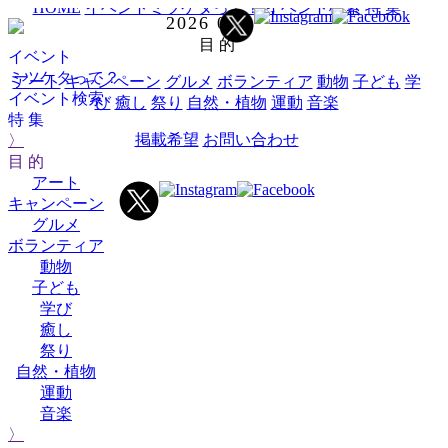
HOME
イベントミツケタって？
イベント検索
特 集
2026
07
目 的
イベント
ミツケタって？
アート
キャンペーン
グルメ
ボランティア
動物
子ども
学
イベント検索
び
癒し
祭り
自然・植物
運動
音楽
特 集
掲載希望
お問い合わせ
〉
目 的
アート
キャンペーン
グルメ
ボランティア
動物
子ども
学び
癒し
祭り
自然・植物
運動
音楽
〉