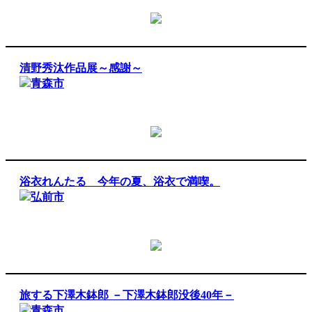
清野秀汰作品展～感謝～
青森市
浴衣れんたる 今年の夏、浴衣で満喫。
弘前市
旅する下澤木鉢郎 －下澤木鉢郎没後40年－
青森市