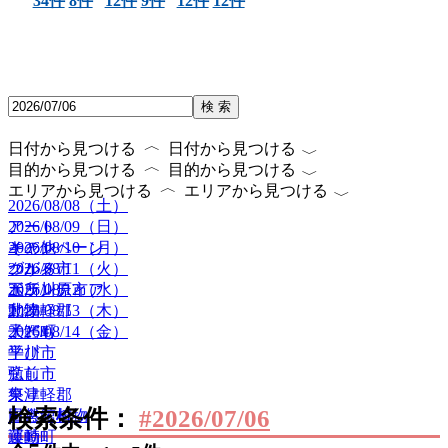
34件
8件
12件
9件
12件
12件
検 索
〈
〈
日付から見つける
日付から見つける
〈
〈
目的から見つける
目的から見つける
〈
〈
エリアから見つける
エリアから見つける
2026/08/08（土）
2026/08/09（日）
アート
2026/08/10（月）
キャンペーン
その他
2026/08/11（火）
グルメ
つがる市
2026/08/12（水）
ボランティア
五所川原市
2026/08/13（木）
動物
北津軽郡
2026/08/14（金）
子ども
大鰐町
学び
平川市
癒し
弘前市
祭り
東津軽郡
検索条件：
#2026/07/06
自然・植物
田舎館村
運動
藤崎町