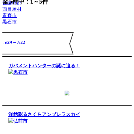
5
全
件中：1～5件
音楽
西津軽郡
西目屋村
青森市
黒石市
7/2～7/26
7/1～8/31
6/2～7/30
6/1～8/31
5/29～7/22
ガバメントハンターの謎に迫る！
黒石市
洋館彩るさくらアンブレラスカイ
弘前市