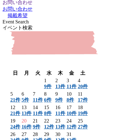
お問い合わせ
お問い合わせ
掲載希望
Event Search
イベント検索
〈 前月
翌月 〉
日
月
火
水
木
金
土
1
2
3
4
9件
13件
11件
20件
5
6
7
8
9
10
11
21件
5件
11件
6件
9件
8件
17件
12
13
14
15
16
17
18
21件
13件
11件
8件
11件
10件
19件
19
20
21
22
23
24
25
24件
16件
9件
12件
13件
12件
27件
26
27
28
29
30
31