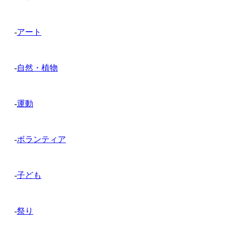
-
アート
-
自然・植物
-
運動
-
ボランティア
-
子ども
-
祭り