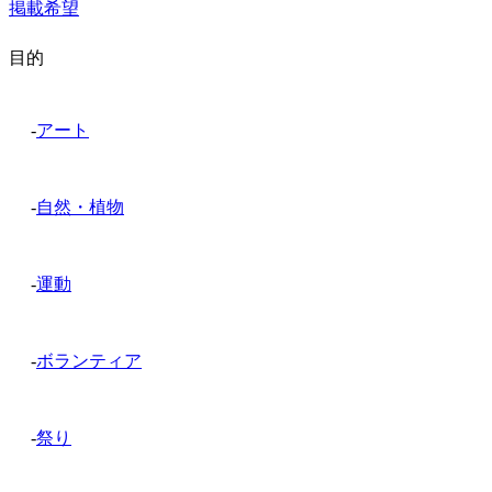
掲載希望
目的
-
アート
-
自然・植物
-
運動
-
ボランティア
-
祭り