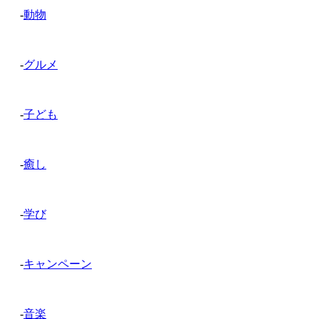
-
動物
-
グルメ
-
子ども
-
癒し
-
学び
-
キャンペーン
-
音楽