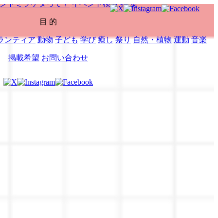
ントミツケタって？
イベント検索
特 集
目 的
ランティア
動物
子ども
学び
癒し
祭り
自然・植物
運動
音楽
掲載希望
お問い合わせ