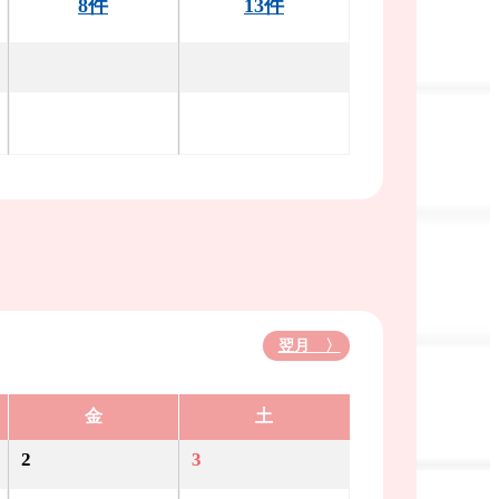
8件
13件
翌月 〉
金
土
2
3