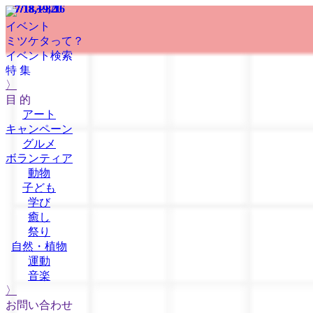
7/18～8/16
7/18
7/18
7/18
7/18
7/18
7/18,19
7/18,19
7/18,19,20
イベント
ミツケタって？
イベント検索
特 集
〉
目 的
アート
キャンペーン
グルメ
ボランティア
動物
子ども
学び
癒し
祭り
自然・植物
運動
音楽
〉
お問い合わせ