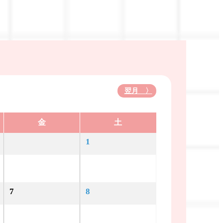
翌月 〉
金
土
1
7
8