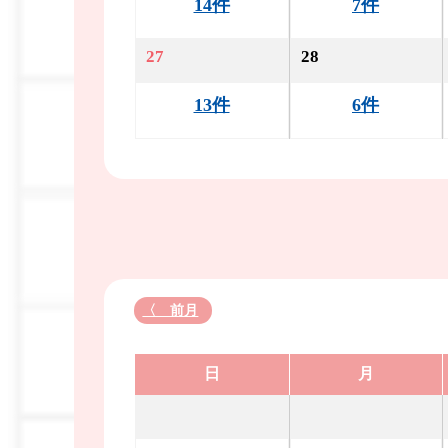
14件
7件
27
28
13件
6件
〈 前月
日
月