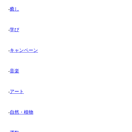
-
癒し
-
学び
-
キャンペーン
-
音楽
-
アート
-
自然・植物