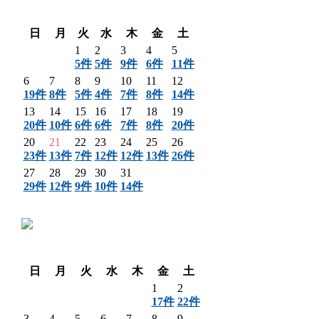
〈 前月
翌月 〉
日
月
火
水
木
金
土
1
2
3
4
5
5件
5件
9件
6件
11件
6
7
8
9
10
11
12
19件
8件
5件
4件
7件
8件
14件
13
14
15
16
17
18
19
20件
10件
6件
6件
7件
8件
20件
20
21
22
23
24
25
26
23件
13件
7件
12件
12件
13件
26件
27
28
29
30
31
29件
12件
9件
10件
14件
〈 前月
翌月 〉
日
月
火
水
木
金
土
1
2
17件
22件
3
4
5
6
7
8
9