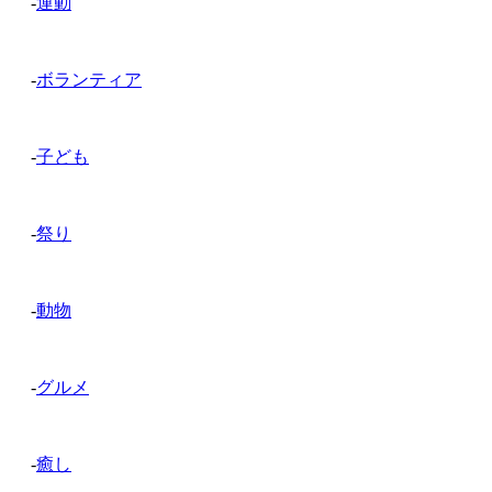
-
運動
-
ボランティア
-
子ども
-
祭り
-
動物
-
グルメ
-
癒し