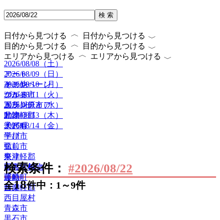
検 索
〈
〈
日付から見つける
日付から見つける
〈
〈
目的から見つける
目的から見つける
〈
〈
エリアから見つける
エリアから見つける
2026/08/08（土）
2026/08/09（日）
アート
2026/08/10（月）
キャンペーン
その他
2026/08/11（火）
グルメ
つがる市
2026/08/12（水）
ボランティア
五所川原市
2026/08/13（木）
動物
北津軽郡
2026/08/14（金）
子ども
大鰐町
学び
平川市
癒し
弘前市
祭り
東津軽郡
検索条件：
#2026/08/22
自然・植物
田舎館村
運動
藤崎町
18
全
件中：1～9件
音楽
西津軽郡
西目屋村
青森市
黒石市