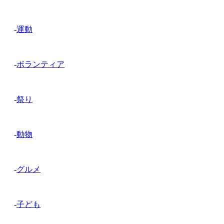
-
運動
-
ボランティア
-
祭り
-
動物
-
グルメ
-
子ども