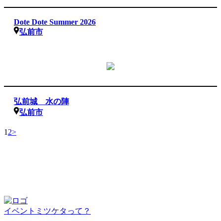
Dote Dote Summer 2026
弘前市
弘前城 水の陣
弘前市
1
2
>
イベントミツケタって？