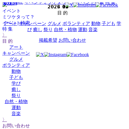
HOME
イベントミツケタって？
イベント検索
特 集
8/22
8/22
8/22
8/22
8/22
8/22
8/22
8/22
8/22,23
2025
2025
2025
2025
2025
2025
2025
2025
2025
2025
2026
2026
2026
2026
2026
2026
2026
2026
2026
2026
2026
2027
2027
2027
2025
2026
02
03
04
05
06
07
08
09
10
12
01
02
03
04
05
06
07
08
09
10
12
01
02
03
11
11
イベント
目 的
ミツケタって？
イベント検索
アート
キャンペーン
グルメ
ボランティア
動物
子ども
学
特 集
び
癒し
祭り
自然・植物
運動
音楽
〉
掲載希望
お問い合わせ
目 的
アート
キャンペーン
グルメ
ボランティア
動物
子ども
学び
癒し
祭り
自然・植物
運動
音楽
〉
お問い合わせ