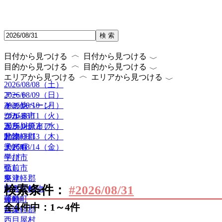
検 索
〈
〈
日付から見つける
日付から見つける
〈
〈
目的から見つける
目的から見つける
〈
〈
エリアから見つける
エリアから見つける
2026/08/08（土）
2026/08/09（日）
アート
2026/08/10（月）
キャンペーン
その他
2026/08/11（火）
グルメ
つがる市
2026/08/12（水）
ボランティア
五所川原市
2026/08/13（木）
動物
北津軽郡
2026/08/14（金）
子ども
大鰐町
学び
平川市
癒し
弘前市
祭り
東津軽郡
検索条件：
#2026/08/31
自然・植物
田舎館村
運動
藤崎町
4
全
件中：1～4件
音楽
西津軽郡
西目屋村