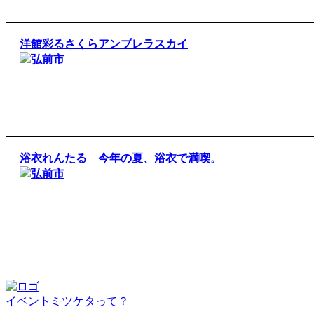
洋館彩るさくらアンブレラスカイ
弘前市
浴衣れんたる 今年の夏、浴衣で満喫。
弘前市
イベントミツケタって？