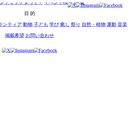
ントミツケタって？
イベント検索
特 集
目 的
ランティア
動物
子ども
学び
癒し
祭り
自然・植物
運動
音楽
掲載希望
お問い合わせ