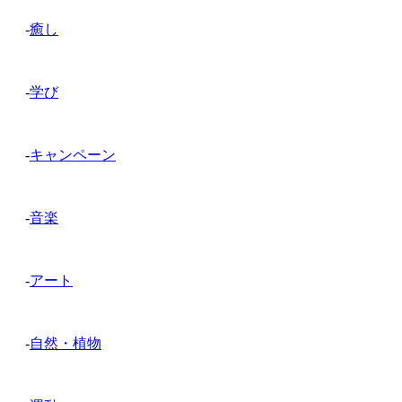
-
癒し
-
学び
-
キャンペーン
-
音楽
-
アート
-
自然・植物