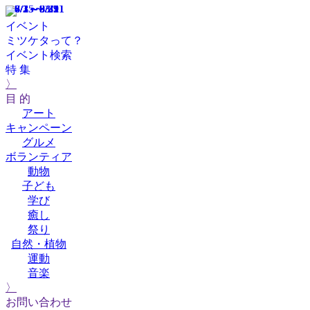
8/3～9/29
7/25～3/21
7/1～8/31
6/1～8/31
イベント
ミツケタって？
イベント検索
特 集
〉
目 的
アート
キャンペーン
グルメ
ボランティア
動物
子ども
学び
癒し
祭り
自然・植物
運動
音楽
〉
お問い合わせ