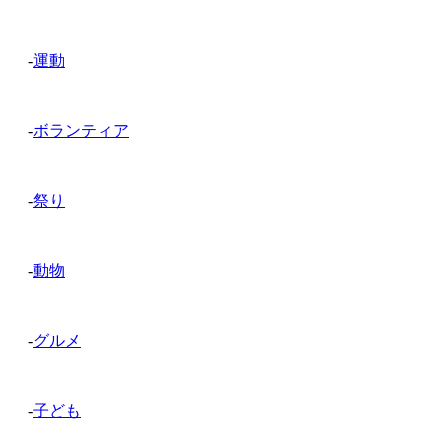
-
運動
-
ボランティア
-
祭り
-
動物
-
グルメ
-
子ども