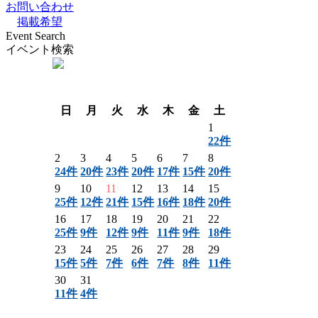
お問い合わせ
掲載希望
Event Search
イベント検索
〈 前月
翌月 〉
日
月
火
水
木
金
土
1
22件
2
3
4
5
6
7
8
24件
20件
23件
20件
17件
15件
20件
9
10
11
12
13
14
15
25件
12件
21件
15件
16件
18件
20件
16
17
18
19
20
21
22
25件
9件
12件
9件
11件
9件
18件
23
24
25
26
27
28
29
15件
5件
7件
6件
7件
8件
11件
30
31
11件
4件