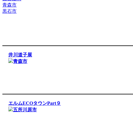
青森市
黒石市
井川道子展
青森市
エルムECOタウンPart９
五所川原市