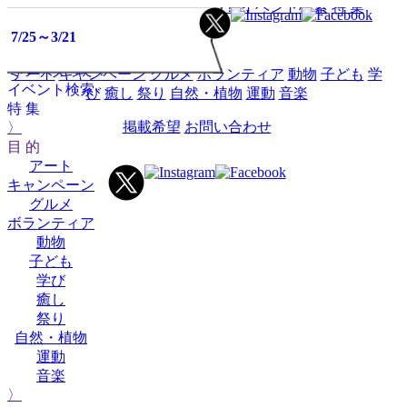
HOME
イベントミツケタって？
イベント検索
特 集
10/8
7/25～3/21
目 的
イベント
ミツケタって？
アート
キャンペーン
グルメ
ボランティア
動物
子ども
学
イベント検索
び
癒し
祭り
自然・植物
運動
音楽
特 集
掲載希望
お問い合わせ
〉
目 的
アート
キャンペーン
グルメ
ボランティア
動物
子ども
学び
癒し
祭り
自然・植物
運動
音楽
〉