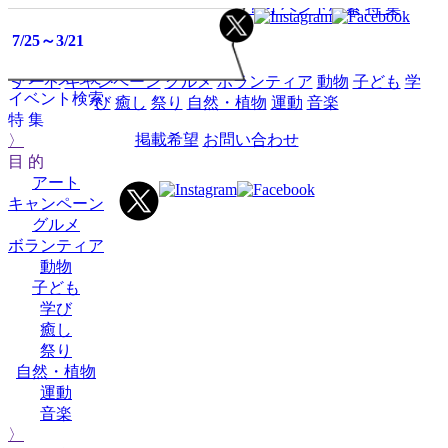
HOME
イベントミツケタって？
イベント検索
特 集
10/24
7/25～3/21
目 的
イベント
ミツケタって？
アート
キャンペーン
グルメ
ボランティア
動物
子ども
学
イベント検索
び
癒し
祭り
自然・植物
運動
音楽
特 集
掲載希望
お問い合わせ
〉
目 的
アート
キャンペーン
グルメ
ボランティア
動物
子ども
学び
癒し
祭り
自然・植物
運動
音楽
〉