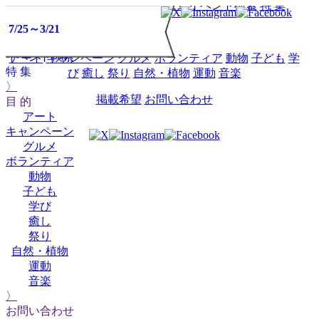
HOME
イベントミツケタって？
イベント検索
特 集
11/4～11/8
イベント
7/25～3/21
目 的
ミツケタって？
イベント検索
アート
キャンペーン
グルメ
ボランティア
動物
子ども
学
特 集
び
癒し
祭り
自然・植物
運動
音楽
〉
掲載希望
お問い合わせ
目 的
アート
キャンペーン
グルメ
ボランティア
動物
子ども
学び
癒し
祭り
自然・植物
運動
音楽
〉
お問い合わせ