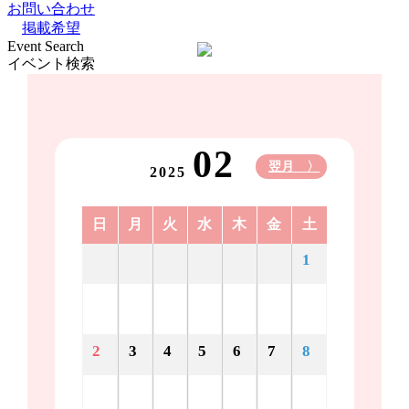
お問い合わせ
掲載希望
Event Search
イベント検索
02
翌月 〉
2025
日
月
火
水
木
金
土
1
2
3
4
5
6
7
8