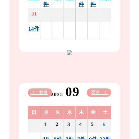
件
件
件
31
14件
09
〈 前月
翌月 〉
2025
日
月
火
水
木
金
土
1
2
3
4
5
6
10