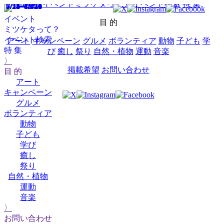
HOME
イベントミツケタって？
イベント検索
特 集
5/5～10/25
6/1～8/31
7/1～8/31
7/11～8/16
7/17～8/30
7/18～8/16
7/18～8/30
7/24～8/30
7/25～3/21
イベント
目 的
ミツケタって？
イベント検索
アート
キャンペーン
グルメ
ボランティア
動物
子ども
学
特 集
び
癒し
祭り
自然・植物
運動
音楽
〉
掲載希望
お問い合わせ
目 的
アート
キャンペーン
グルメ
ボランティア
動物
子ども
学び
癒し
祭り
自然・植物
運動
音楽
〉
お問い合わせ