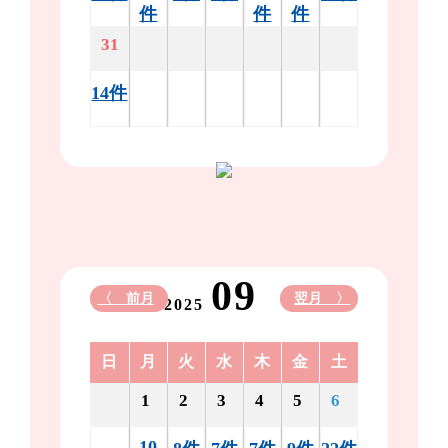
件
件
件
31
14件
09
〈 前月
翌月 〉
2025
日
月
火
水
木
金
土
1
2
3
4
5
6
10