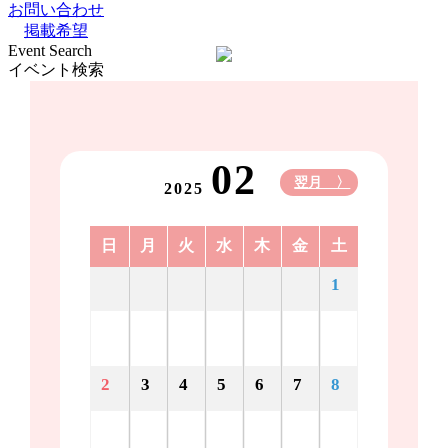
お問い合わせ
掲載希望
Event Search
イベント検索
02
翌月 〉
2025
日
月
火
水
木
金
土
1
2
3
4
5
6
7
8