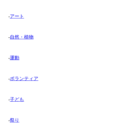
-
アート
-
自然・植物
-
運動
-
ボランティア
-
子ども
-
祭り