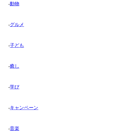
-
動物
-
グルメ
-
子ども
-
癒し
-
学び
-
キャンペーン
-
音楽