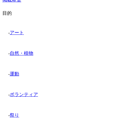
目的
-
アート
-
自然・植物
-
運動
-
ボランティア
-
祭り