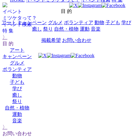
目 的
イベント
ミツケタって？
アート
キャンペーン
グルメ
ボランティア
動物
子ども
学び
イベント検索
癒し
祭り
自然・植物
運動
音楽
特 集
〉
掲載希望
お問い合わせ
目 的
アート
キャンペーン
グルメ
ボランティア
動物
子ども
学び
癒し
祭り
自然・植物
運動
音楽
〉
お問い合わせ