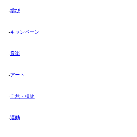
-
学び
-
キャンペーン
-
音楽
-
アート
-
自然・植物
-
運動