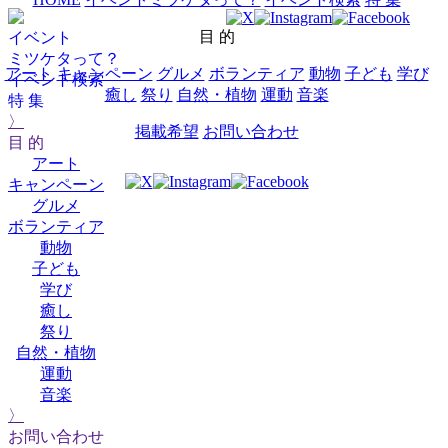
目 的
イベント
ミツケタって？
アート
キャンペーン
グルメ
ボランティア
動物
子ども
学び
イベント検索
癒し
祭り
自然・植物
運動
音楽
特 集
〉
掲載希望
お問い合わせ
目 的
アート
キャンペーン
グルメ
ボランティア
動物
子ども
学び
癒し
祭り
自然・植物
運動
音楽
〉
お問い合わせ