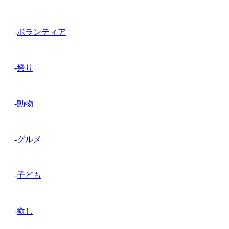
-
ボランティア
-
祭り
-
動物
-
グルメ
-
子ども
-
癒し