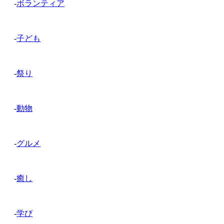
-
ボランティア
-
子ども
-
祭り
-
動物
-
グルメ
-
癒し
-
学び