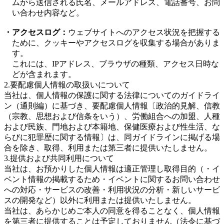
ムから送信される氏名、メールアドレス、電話番号、お問
い合わせ内容など。
・
アクセスログ：
ウェブサイトへのアクセス状況を把握する
ために、クッキーやアクセスログを収集する場合がありま
す。
これには、IPアドレス、ブラウザの種類、アクセス日時な
どが含まれます。
2.要配慮個人情報の取扱いについて
当社は、個人情報の保護に関する法律についてのガイドライ
ン（通則編）に基づき、要配慮個人情報〔政治的見解、信教
（宗教、思想および信条をいう）、労働組合への加盟、人種
および民族、門地および本籍地、保健医療および性生活、な
らびに犯罪歴に関する情報〕は、同ガイドラインに掲げる場
合を除き、取得、利用または第三者に提供いたしません。
3.提供および共同利用について
当社は、お預かりした個人情報は適正管理し取得目的（・イ
ベント情報の掲載するため・イベントに関するお問い合わせ
への対応・サービスの改善・利用状況の分析・新しいサービ
スの開発など）以外に利用または提供いたしません。
当社は、あらかじめご本人の同意を得ることなく、個人情報
を第三者に提供することは予定しておりません（法令に基づ