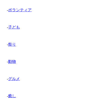
-
ボランティア
-
子ども
-
祭り
-
動物
-
グルメ
-
癒し