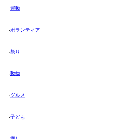
-
運動
-
ボランティア
-
祭り
-
動物
-
グルメ
-
子ども
-
癒し