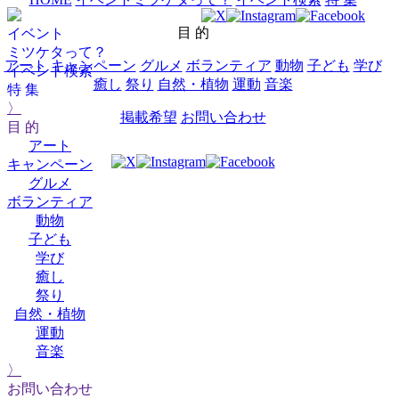
目 的
イベント
ミツケタって？
アート
キャンペーン
グルメ
ボランティア
動物
子ども
学び
イベント検索
癒し
祭り
自然・植物
運動
音楽
特 集
〉
掲載希望
お問い合わせ
目 的
アート
キャンペーン
グルメ
ボランティア
動物
子ども
学び
癒し
祭り
自然・植物
運動
音楽
〉
お問い合わせ