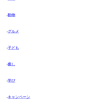
-
動物
-
グルメ
-
子ども
-
癒し
-
学び
-
キャンペーン