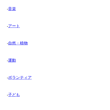
-
音楽
-
アート
-
自然・植物
-
運動
-
ボランティア
-
子ども