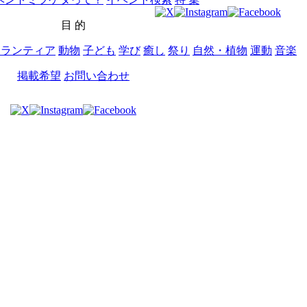
目 的
ボランティア
動物
子ども
学び
癒し
祭り
自然・植物
運動
音楽
掲載希望
お問い合わせ