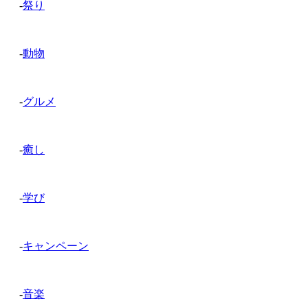
-
祭り
-
動物
-
グルメ
-
癒し
-
学び
-
キャンペーン
-
音楽