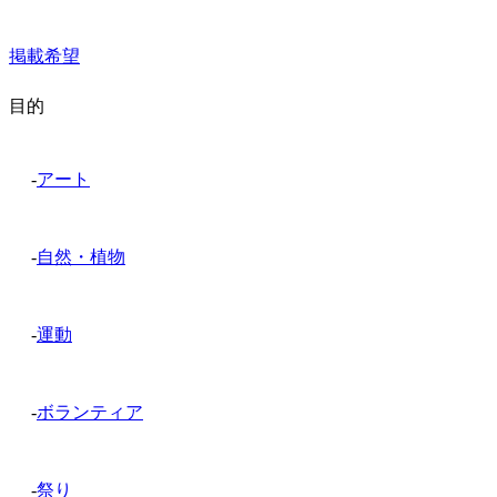
掲載希望
目的
-
アート
-
自然・植物
-
運動
-
ボランティア
-
祭り