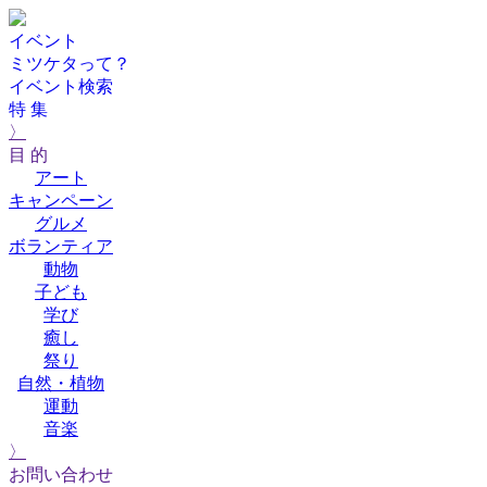
イベント
ミツケタって？
イベント検索
特 集
〉
目 的
アート
キャンペーン
グルメ
ボランティア
動物
子ども
学び
癒し
祭り
自然・植物
運動
音楽
〉
お問い合わせ