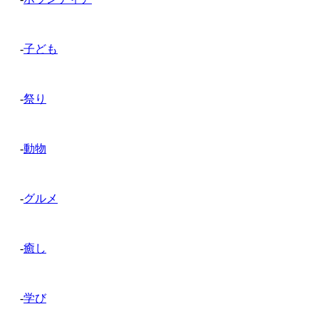
-
子ども
-
祭り
-
動物
-
グルメ
-
癒し
-
学び