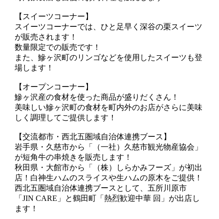
【スイーツコーナー】
スイーツコーナーでは、ひと足早く深谷の栗スイーツ
が販売されます！
数量限定での販売です！
また、鰺ヶ沢町のリンゴなどを使用したスイーツも登
場します！
【オープンコーナー】
鰺ヶ沢産の食材を使った商品が盛りだくさん！
美味しい鰺ヶ沢町の食材を町内外のお店がさらに美味
しく調理してご提供します！
【交流都市・西北五圏域自治体連携ブース】
岩手県・久慈市から「（一社）久慈市観光物産協会」
が短角牛の串焼きを販売します！
秋田県・大館市から「（株）しらかみフーズ」が初出
店！白神生ハムのスライスや生ハムの原木をご提供！
西北五圏域自治体連携ブースとして、五所川原市
「JIN CARE」と鶴田町「熱烈歓迎中華 回」が出店し
ます！