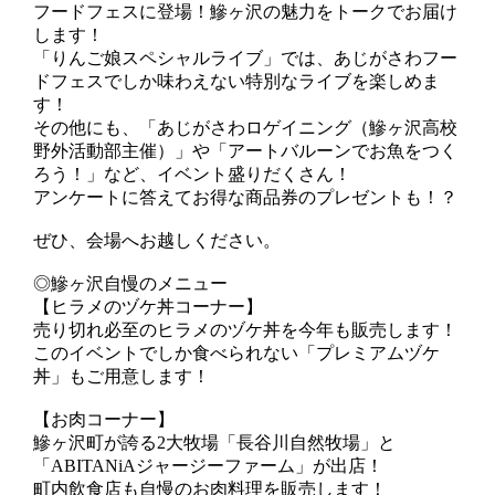
フードフェスに登場！鰺ヶ沢の魅力をトークでお届け
します！
「りんご娘スペシャルライブ」では、あじがさわフー
ドフェスでしか味わえない特別なライブを楽しめま
す！
その他にも、「あじがさわロゲイニング（鰺ヶ沢高校
野外活動部主催）」や「アートバルーンでお魚をつく
ろう！」など、イベント盛りだくさん！
アンケートに答えてお得な商品券のプレゼントも！？
ぜひ、会場へお越しください。
◎鰺ヶ沢自慢のメニュー
【ヒラメのヅケ丼コーナー】
売り切れ必至のヒラメのヅケ丼を今年も販売します！
このイベントでしか食べられない「プレミアムヅケ
丼」もご用意します！
【お肉コーナー】
鰺ヶ沢町が誇る2大牧場「長谷川自然牧場」と
「ABITANiAジャージーファーム」が出店！
町内飲食店も自慢のお肉料理を販売します！