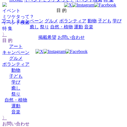
目 的
イベント
ミツケタって？
アート
キャンペーン
グルメ
ボランティア
動物
子ども
学び
イベント検索
癒し
祭り
自然・植物
運動
音楽
特 集
〉
掲載希望
お問い合わせ
目 的
アート
キャンペーン
グルメ
ボランティア
動物
子ども
学び
癒し
祭り
自然・植物
運動
音楽
〉
お問い合わせ