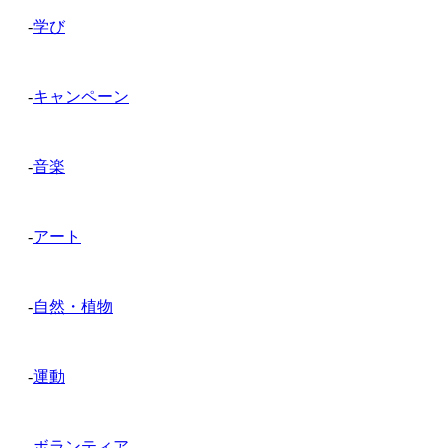
-
学び
-
キャンペーン
-
音楽
-
アート
-
自然・植物
-
運動
-
ボランティア