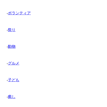
-
ボランティア
-
祭り
-
動物
-
グルメ
-
子ども
-
癒し