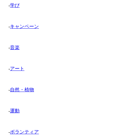
-
学び
-
キャンペーン
-
音楽
-
アート
-
自然・植物
-
運動
-
ボランティア