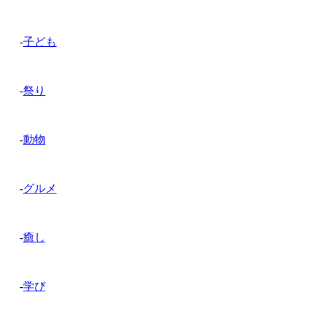
-
子ども
-
祭り
-
動物
-
グルメ
-
癒し
-
学び