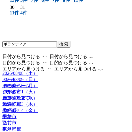
15件
5件
7件
6件
7件
8件
11件
30
31
11件
4件
検 索
〈
〈
日付から見つける
日付から見つける
〈
〈
目的から見つける
目的から見つける
〈
〈
エリアから見つける
エリアから見つける
2026/08/08（土）
2026/08/09（日）
アート
2026/08/10（月）
キャンペーン
その他
2026/08/11（火）
グルメ
つがる市
2026/08/12（水）
ボランティア
五所川原市
2026/08/13（木）
動物
北津軽郡
2026/08/14（金）
子ども
大鰐町
学び
平川市
癒し
弘前市
祭り
東津軽郡