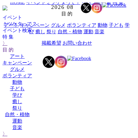
HOME
イベントミツケタって？
イベント検索
特 集
2026
08
目 的
イベント
ミツケタって？
アート
キャンペーン
グルメ
ボランティア
動物
子ども
学
イベント検索
び
癒し
祭り
自然・植物
運動
音楽
特 集
掲載希望
お問い合わせ
〉
目 的
アート
キャンペーン
グルメ
ボランティア
動物
子ども
学び
癒し
祭り
自然・植物
運動
音楽
〉