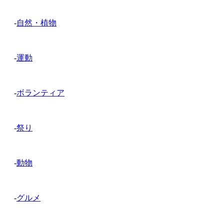
-
自然・植物
-
運動
-
ボランティア
-
祭り
-
動物
-
グルメ