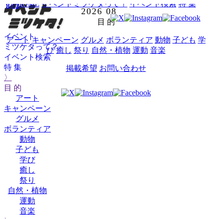
HOME
イベントミツケタって？
イベント検索
特 集
8/12
2026
08
目 的
イベント
アート
キャンペーン
グルメ
ボランティア
動物
子ども
学
ミツケタって？
び
癒し
祭り
自然・植物
運動
音楽
イベント検索
特 集
掲載希望
お問い合わせ
〉
目 的
アート
キャンペーン
グルメ
ボランティア
動物
子ども
学び
癒し
祭り
自然・植物
運動
音楽