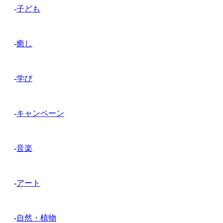
-
子ども
-
癒し
-
学び
-
キャンペーン
-
音楽
-
アート
-
自然・植物