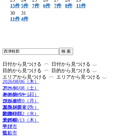
15件
5件
7件
6件
7件
8件
11件
30
31
11件
4件
検 索
〈
〈
日付から見つける
日付から見つける
〈
〈
目的から見つける
目的から見つける
〈
〈
エリアから見つける
エリアから見つける
2026/08/06（木）
2026/08/08（土）
アート
2026/08/09（日）
キャンペーン
その他
2026/08/10（月）
グルメ
つがる市
2026/08/11（火）
ボランティア
五所川原市
2026/08/12（水）
動物
北津軽郡
2026/08/13（木）
子ども
大鰐町
学び
平川市
癒し
弘前市