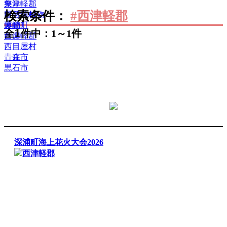
祭り
東津軽郡
検索条件：
#西津軽郡
自然・植物
田舎館村
運動
藤崎町
1
全
件中：1～1件
音楽
西津軽郡
西目屋村
青森市
黒石市
深浦町海上花火大会2026
西津軽郡