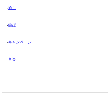
-
癒し
-
学び
-
キャンペーン
-
音楽