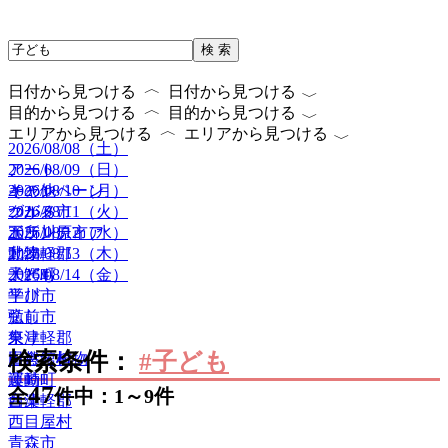
検 索
〈
〈
日付から見つける
日付から見つける
〈
〈
目的から見つける
目的から見つける
〈
〈
エリアから見つける
エリアから見つける
2026/08/08（土）
2026/08/09（日）
アート
2026/08/10（月）
キャンペーン
その他
2026/08/11（火）
グルメ
つがる市
2026/08/12（水）
ボランティア
五所川原市
2026/08/13（木）
動物
北津軽郡
2026/08/14（金）
子ども
大鰐町
学び
平川市
癒し
弘前市
祭り
東津軽郡
検索条件：
#子ども
自然・植物
田舎館村
運動
藤崎町
47
全
件中：1～9件
音楽
西津軽郡
西目屋村
青森市