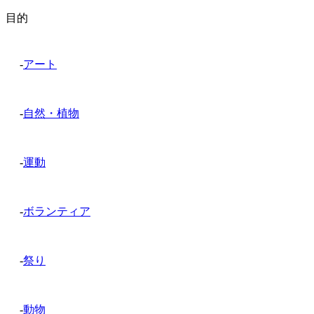
目的
-
アート
-
自然・植物
-
運動
-
ボランティア
-
祭り
-
動物