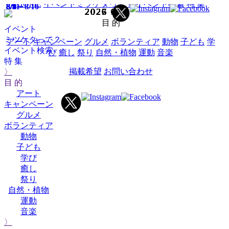
HOME
イベントミツケタって？
イベント検索
特 集
8/9～8/16
8/8
8/8
8/8
8/8
8/9
8/9
8/9
8/11
2025
2025
2025
2025
2025
2025
2025
2025
2025
2025
2026
2026
2026
2026
2026
2026
2026
2026
2026
2026
2026
2027
2027
2027
2025
2026
02
03
04
05
06
07
08
09
10
12
01
02
03
04
05
06
07
08
09
10
12
01
02
03
11
11
目 的
イベント
ミツケタって？
アート
キャンペーン
グルメ
ボランティア
動物
子ども
学
イベント検索
び
癒し
祭り
自然・植物
運動
音楽
特 集
掲載希望
お問い合わせ
〉
目 的
アート
キャンペーン
グルメ
ボランティア
動物
子ども
学び
癒し
祭り
自然・植物
運動
音楽
〉