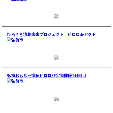
ひろさき演劇未来プロジェクト ヒロロdeアクト
弘前市
弘前おもちゃ病院ヒロロ3F定期開院144回目
弘前市