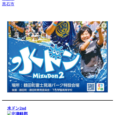
黒石市
水ドン2nd
北津軽郡