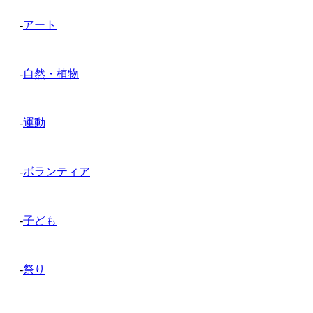
-
アート
-
自然・植物
-
運動
-
ボランティア
-
子ども
-
祭り