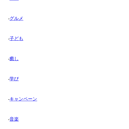
-
グルメ
-
子ども
-
癒し
-
学び
-
キャンペーン
-
音楽