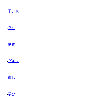
-
子ども
-
祭り
-
動物
-
グルメ
-
癒し
-
学び