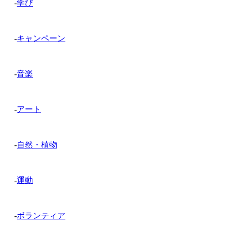
-
学び
-
キャンペーン
-
音楽
-
アート
-
自然・植物
-
運動
-
ボランティア