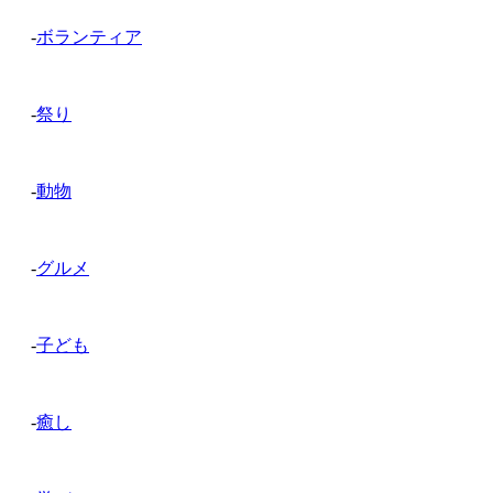
-
ボランティア
-
祭り
-
動物
-
グルメ
-
子ども
-
癒し