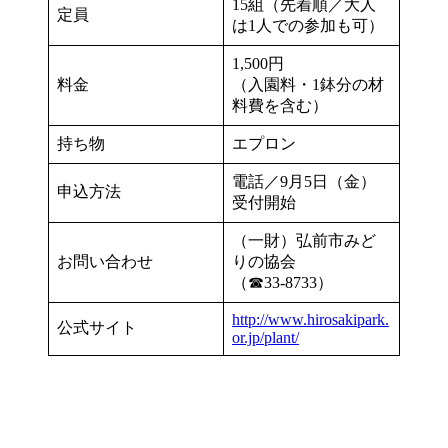
15組（先着順／大人
定員
は1人での参加も可）
1,500円
料金
（入園料・1鉢分の材
料費を含む）
持ち物
エプロン
電話／9月5日（金）
申込方法
受付開始
（一財）弘前市みど
お問い合わせ
りの協会
（☎33-8733）
http://www.hirosakipark.
公式サイト
or.jp/plant/