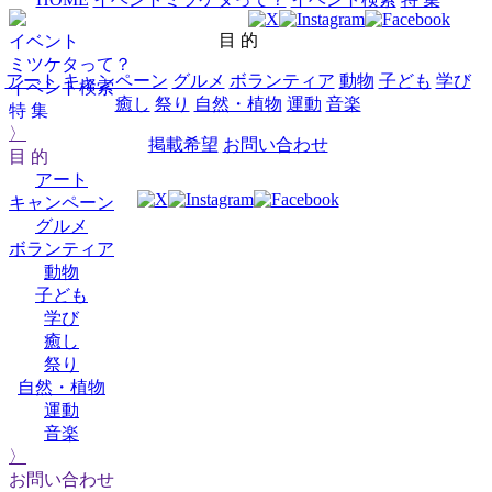
目 的
イベント
ミツケタって？
アート
キャンペーン
グルメ
ボランティア
動物
子ども
学び
イベント検索
癒し
祭り
自然・植物
運動
音楽
特 集
〉
掲載希望
お問い合わせ
目 的
アート
キャンペーン
グルメ
ボランティア
動物
子ども
学び
癒し
祭り
自然・植物
運動
音楽
〉
お問い合わせ