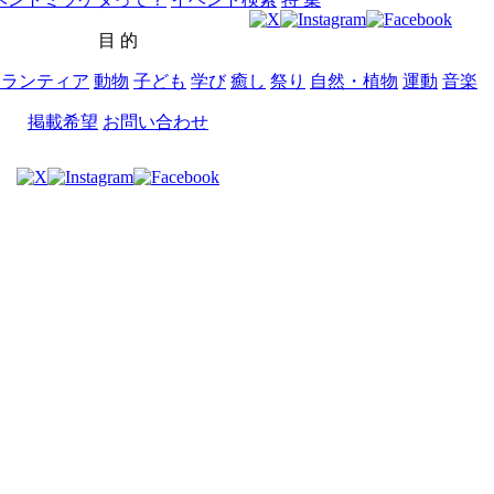
目 的
ボランティア
動物
子ども
学び
癒し
祭り
自然・植物
運動
音楽
掲載希望
お問い合わせ