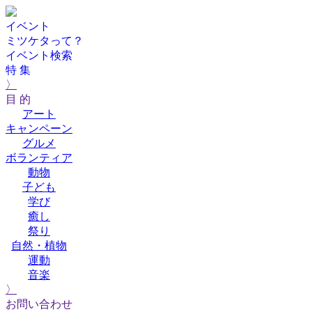
イベント
ミツケタって？
イベント検索
特 集
〉
目 的
アート
キャンペーン
グルメ
ボランティア
動物
子ども
学び
癒し
祭り
自然・植物
運動
音楽
〉
お問い合わせ