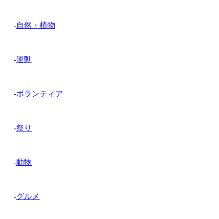
-
自然・植物
-
運動
-
ボランティア
-
祭り
-
動物
-
グルメ