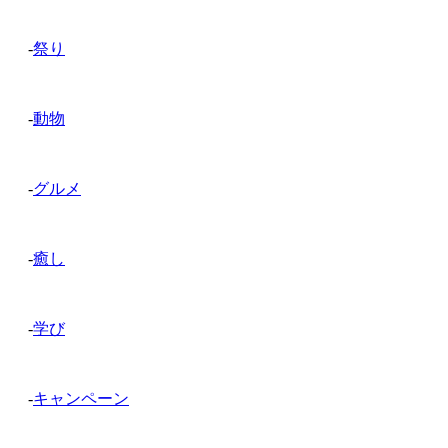
-
祭り
-
動物
-
グルメ
-
癒し
-
学び
-
キャンペーン