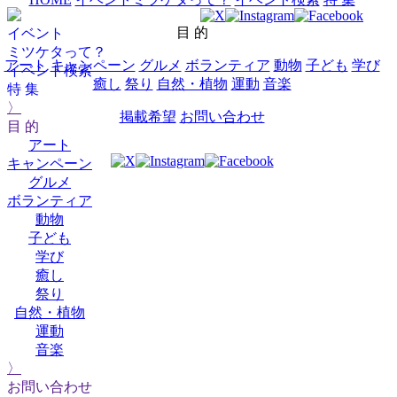
目 的
イベント
ミツケタって？
アート
キャンペーン
グルメ
ボランティア
動物
子ども
学び
イベント検索
癒し
祭り
自然・植物
運動
音楽
特 集
〉
掲載希望
お問い合わせ
目 的
アート
キャンペーン
グルメ
ボランティア
動物
子ども
学び
癒し
祭り
自然・植物
運動
音楽
〉
お問い合わせ