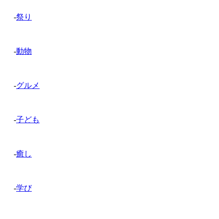
-
祭り
-
動物
-
グルメ
-
子ども
-
癒し
-
学び