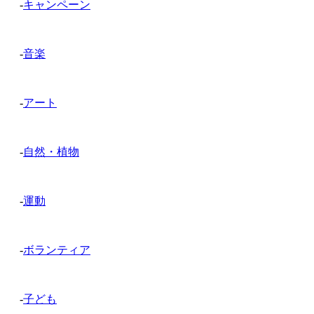
-
キャンペーン
-
音楽
-
アート
-
自然・植物
-
運動
-
ボランティア
-
子ども