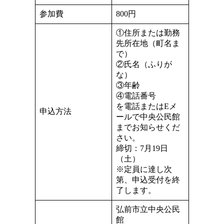
参加費
800円
①住所または勤務
先所在地（町名ま
で）
②氏名（ふりが
な）
③年齢
④電話番号
を電話またはEメ
申込方法
ールで中央公民館
までお知らせくだ
さい。
締切：7月19日
（土）
※定員に達し次
第、申込受付を終
了します。
弘前市立中央公民
館