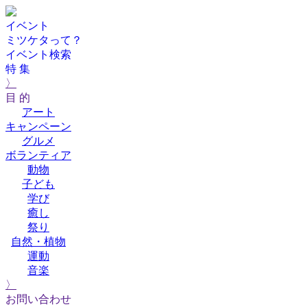
イベント
ミツケタって？
イベント検索
特 集
〉
目 的
アート
キャンペーン
グルメ
ボランティア
動物
子ども
学び
癒し
祭り
自然・植物
運動
音楽
〉
お問い合わせ