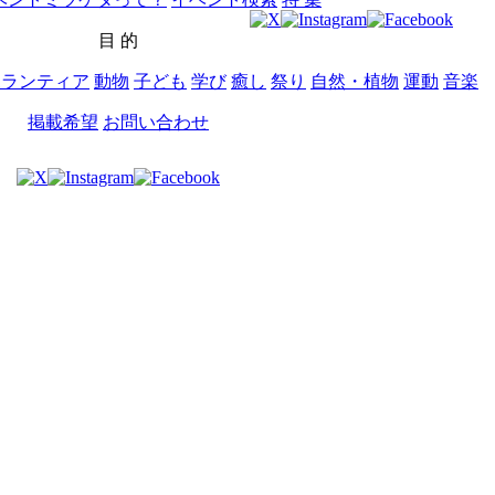
目 的
ボランティア
動物
子ども
学び
癒し
祭り
自然・植物
運動
音楽
掲載希望
お問い合わせ