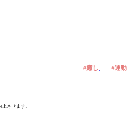
#癒し
#運動
向上させます。