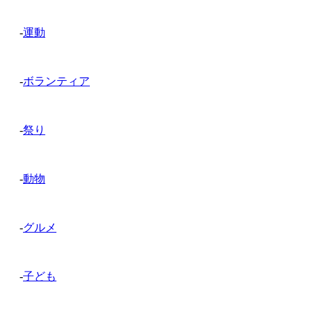
-
運動
-
ボランティア
-
祭り
-
動物
-
グルメ
-
子ども