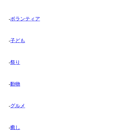
-
ボランティア
-
子ども
-
祭り
-
動物
-
グルメ
-
癒し