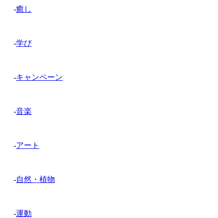
-
癒し
-
学び
-
キャンペーン
-
音楽
-
アート
-
自然・植物
-
運動