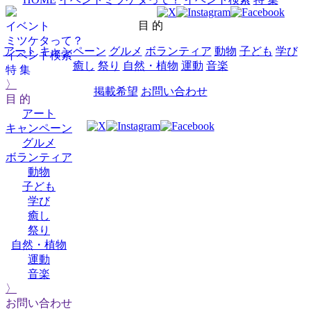
目 的
イベント
ミツケタって？
アート
キャンペーン
グルメ
ボランティア
動物
子ども
学び
イベント検索
癒し
祭り
自然・植物
運動
音楽
特 集
〉
掲載希望
お問い合わせ
目 的
アート
キャンペーン
グルメ
ボランティア
動物
子ども
学び
癒し
祭り
自然・植物
運動
音楽
〉
お問い合わせ