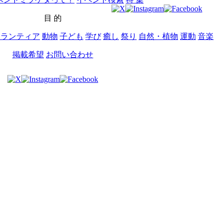
目 的
ボランティア
動物
子ども
学び
癒し
祭り
自然・植物
運動
音楽
掲載希望
お問い合わせ