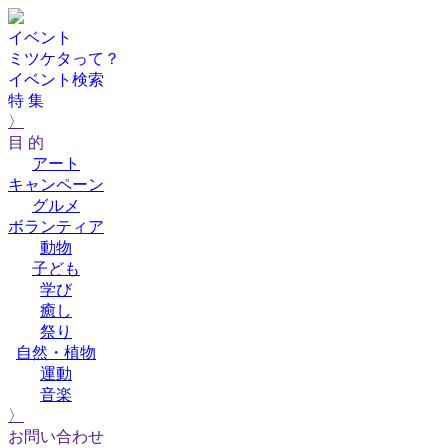
イベント
ミツケタって？
イベント検索
特 集
〉
目 的
アート
キャンペーン
グルメ
ボランティア
動物
子ども
学び
癒し
祭り
自然・植物
運動
音楽
〉
お問い合わせ