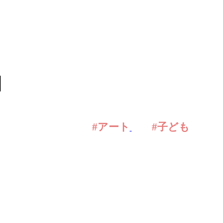
】
#アート
#子ども