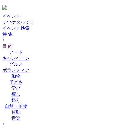
イベント
ミツケタって？
イベント検索
特 集
〉
目 的
アート
キャンペーン
グルメ
ボランティア
動物
子ども
学び
癒し
祭り
自然・植物
運動
音楽
〉