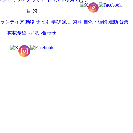
目 的
ボランティア
動物
子ども
学び
癒し
祭り
自然・植物
運動
音楽
掲載希望
お問い合わせ