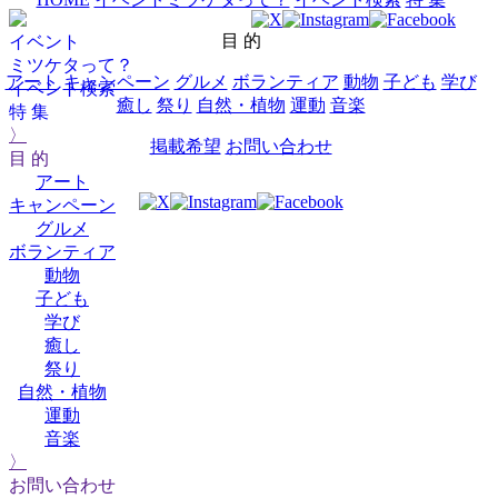
目 的
イベント
ミツケタって？
アート
キャンペーン
グルメ
ボランティア
動物
子ども
学び
イベント検索
癒し
祭り
自然・植物
運動
音楽
特 集
〉
掲載希望
お問い合わせ
目 的
アート
キャンペーン
グルメ
ボランティア
動物
子ども
学び
癒し
祭り
自然・植物
運動
音楽
〉
お問い合わせ