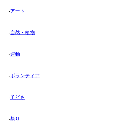
-
アート
-
自然・植物
-
運動
-
ボランティア
-
子ども
-
祭り