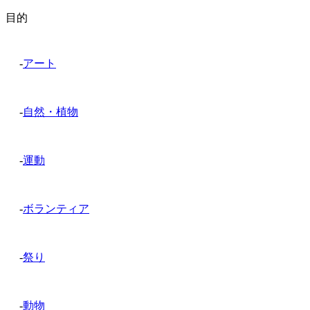
目的
-
アート
-
自然・植物
-
運動
-
ボランティア
-
祭り
-
動物