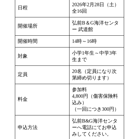
2026年2月28日（土）
日程
全16回
弘前B＆G海洋センタ
開催場所
ー 武道館
開催時間
14時～16時
小学1年生～中学3年
対象
生まで
20名（定員になり次
定員
第締め切ります）
参加料
4,800円（傷害保険料
料金
込み）
（一回につき300円）
弘前B&G海洋センタ
申込方法
ーへ電話にてお申込
みしてください。