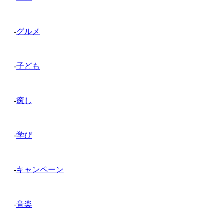
-
グルメ
-
子ども
-
癒し
-
学び
-
キャンペーン
-
音楽