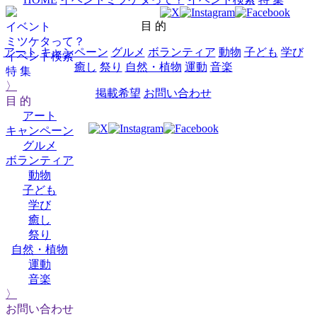
目 的
イベント
ミツケタって？
アート
キャンペーン
グルメ
ボランティア
動物
子ども
学び
イベント検索
癒し
祭り
自然・植物
運動
音楽
特 集
〉
掲載希望
お問い合わせ
目 的
アート
キャンペーン
グルメ
ボランティア
動物
子ども
学び
癒し
祭り
自然・植物
運動
音楽
〉
お問い合わせ