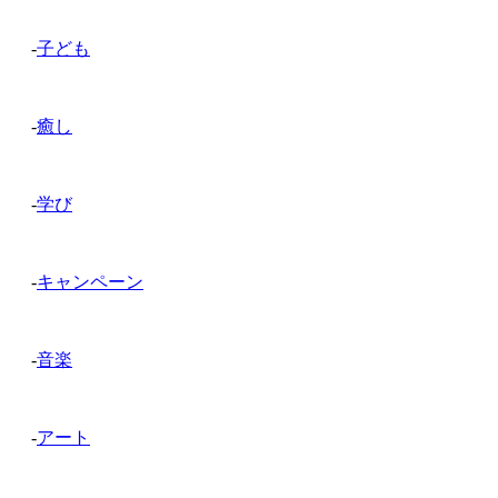
-
子ども
-
癒し
-
学び
-
キャンペーン
-
音楽
-
アート