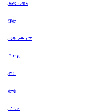
-
自然・植物
-
運動
-
ボランティア
-
子ども
-
祭り
-
動物
-
グルメ