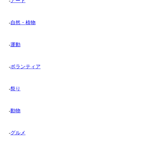
-
アート
-
自然・植物
-
運動
-
ボランティア
-
祭り
-
動物
-
グルメ